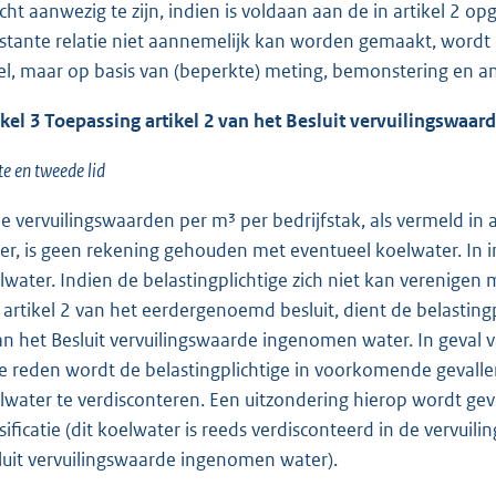
cht aanwezig te zijn, indien is voldaan aan de in artikel 2
stante relatie niet aannemelijk kan worden gemaakt, wordt
el, maar op basis van (beperkte) meting, bemonstering en an
ikel 3 Toepassing artikel 2 van het Besluit vervuilingswaa
te en tweede lid
de vervuilingswaarden per m³ per bedrijfstak, als vermeld in
er, is geen rekening gehouden met eventueel koelwater. In in
lwater. Indien de belastingplichtige zich niet kan verenigen
 artikel 2 van het eerdergenoemd besluit, dient de belastingp
an het Besluit vervuilingswaarde ingenomen water. In geval v
e reden wordt de belastingplichtige in voorkomende gevallen
lwater te verdisconteren. Een uitzondering hierop wordt gev
ssificatie (dit koelwater is reeds verdisconteerd in de vervui
luit vervuilingswaarde ingenomen water).