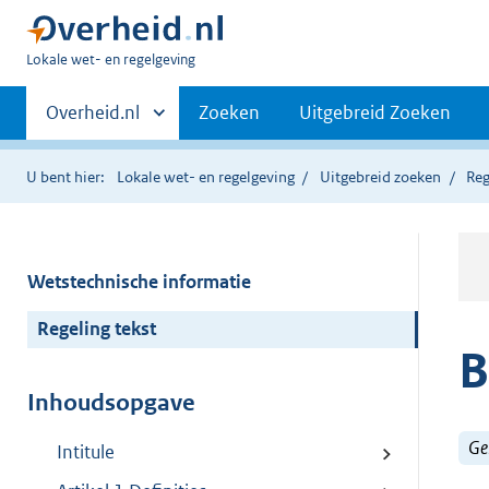
U
Lokale wet- en regelgeving
bent
Primaire
hier:
Andere
Overheid.nl
Zoeken
Uitgebreid Zoeken
sites
navigatie
binnen
U bent hier:
Lokale wet- en regelgeving
Uitgebreid zoeken
Reg
Wetstechnische informatie
Regeling tekst
B
Inhoudsopgave
Ge
Intitule