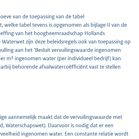
ehoeve van de toepassing van de tabel
, welke tabel tevens is opgenomen als bijlage II van de
sheffing van het hoogheemraadschap Hollands
 de Waterwet zijn deze beleidsregels ook van toepassing op
vulling aan het ‘Besluit vervuilingswaarde ingenomen
per m³ ingenomen water (per individueel bedrijf) kan
rbij behorende afvalwatercoëfficiënt vast te stellen
htige aannemelijk maakt dat de vervuilingswaarde met
id, Waterschapswet). Daarvoor is nodig dat er een
eveelheid ingenomen water. Een constante relatie wordt