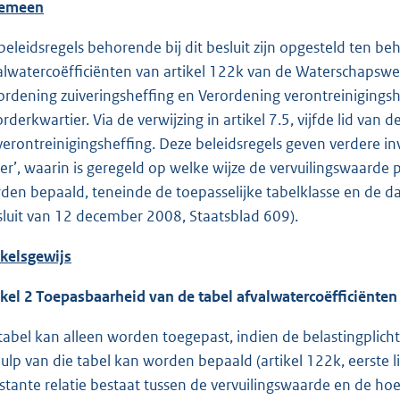
gemeen
beleidsregels behorende bij dit besluit zijn opgesteld ten b
alwatercoëfficiënten van artikel 122k van de Waterschapswet
ordening zuiveringsheffing en Verordening verontreiniging
rderkwartier. Via de verwijzing in artikel 7.5, vijfde lid van
verontreinigingsheffing. Deze beleidsregels geven verdere in
er’, waarin is geregeld op welke wijze de vervuilingswaarde 
den bepaald, teneinde de toepasselijke tabelklasse en de daa
sluit van 12 december 2008, Staatsblad 609).
ikelsgewijs
ikel 2 Toepasbaarheid van de tabel afvalwatercoëfficiënten
tabel kan alleen worden toegepast, indien de belastingplic
ulp van die tabel kan worden bepaald (artikel 122k, eerste l
stante relatie bestaat tussen de vervuilingswaarde en de ho