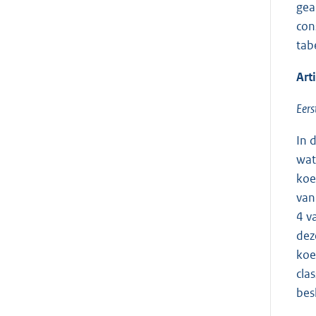
gea
con
tab
Art
Eers
In 
wat
koe
van
4 v
dez
koe
cla
bes