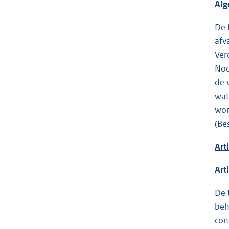
Al
De 
afv
Ver
Noo
de 
wat
wor
(Be
Art
Art
De 
beh
con