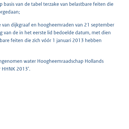
basis van de tabel terzake van belastbare feiten die
orgedaan;
llege van dijkgraaf en hoogheemraden van 21 september
van de in het eerste lid bedoelde datum, met dien
tbare feiten die zich vóór 1 januari 2013 hebben
ek ingenomen water Hoogheemraadschap Hollands
er HHNK 2013’.