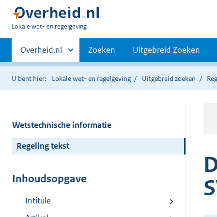
U
Lokale wet- en regelgeving
bent
Primaire
hier:
Andere
Overheid.nl
Zoeken
Uitgebreid Zoeken
sites
navigatie
binnen
U bent hier:
Lokale wet- en regelgeving
Uitgebreid zoeken
Reg
Wetstechnische informatie
Regeling tekst
D
Inhoudsopgave
Intitule