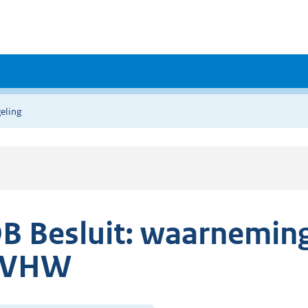
eling
B Besluit: waarneming
SVHW