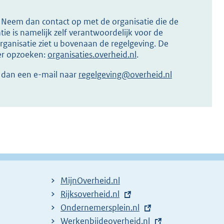
s? Neem dan contact op met de organisatie die de
ie is namelijk zelf verantwoordelijk voor de
ganisatie ziet u bovenaan de regelgeving. De
ier opzoeken:
organisaties.overheid.nl
.
r dan een e-mail naar
regelgeving@overheid.nl
MijnOverheid.nl
E
Rijksoverheid.nl
x
E
Ondernemersplein.nl
t
x
E
Werkenbijdeoverheid.nl