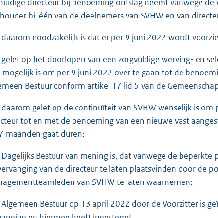
huidige directeur bij benoeming ontslag neemt vanwege de w
houder bij één van de deelnemers van SVHW en van directeu
 daarom noodzakelijk is dat er per 9 juni 2022 wordt voorzie
 gelet op het doorlopen van een zorgvuldige werving- en sel
t mogelijk is om per 9 juni 2022 over te gaan tot de benoem
emeen Bestuur conform artikel 17 lid 5 van de Gemeenscha
 daarom gelet op de continuïteit van SVHW wenselijk is om p
ecteur tot en met de benoeming van een nieuwe vast aangest
 7 maanden gaat duren;
 Dagelijks Bestuur van mening is, dat vanwege de beperkte 
vervanging van de directeur te laten plaatsvinden door de p
agementteamleden van SVHW te laten waarnemen;
 Algemeen Bestuur op 13 april 2022 door de Voorzitter is g
vanging en hiermee heeft ingestemd.