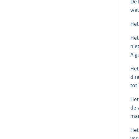
De 
wet
Het
Het
nie
Alg
Het
dir
tot
Het
de 
man
Het
ver