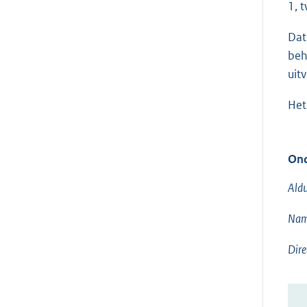
1, 
Dat
beh
uit
Het
Ond
Aldu
Name
Dire