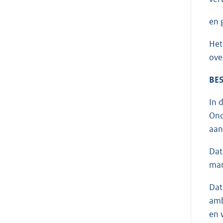
en 
Het
ove
BES
In 
Ond
aan
Dat
man
Dat
amb
en 