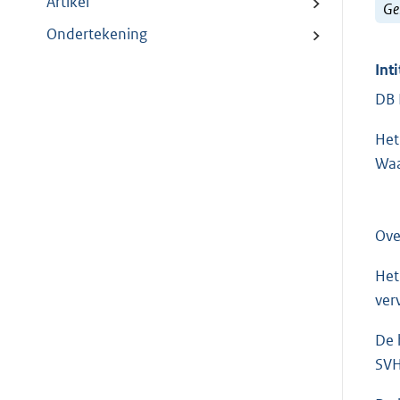
Artikel
Ge
Ondertekening
Inti
DB 
Het
Waa
Ove
Het
ver
De 
SV