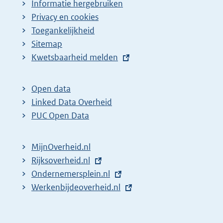
Informatie hergebruiken
Privacy en cookies
Toegankelijkheid
Sitemap
E
Kwetsbaarheid melden
x
t
Open data
e
Linked Data Overheid
r
PUC Open Data
n
e
MijnOverheid.nl
l
E
Rijksoverheid.nl
i
x
E
Ondernemersplein.nl
n
t
x
E
Werkenbijdeoverheid.nl
k
e
t
x
:
r
e
t