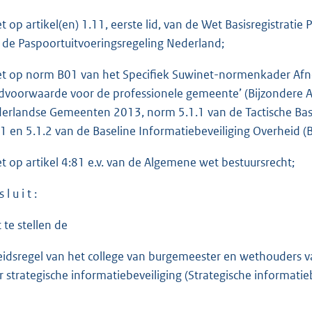
et op artikel(en) 1.11, eerste lid, van de Wet Basisregistratie
 de Paspoortuitvoeringsregeling Nederland;
et op norm B01 van het Specifiek Suwinet-normenkader Afne
dvoorwaarde voor de professionele gemeente’ (Bijzondere 
erlandse Gemeenten 2013, norm 5.1.1 van de Tactische Base
.1 en 5.1.2 van de Baseline Informatiebeveiliging Overheid (B
et op artikel 4:81 e.v. van de Algemene wet bestuursrecht;
 l u i t :
 te stellen de
eidsregel van het college van burgemeester en wethouders
r strategische informatiebeveiliging (Strategische informat