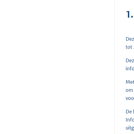
1.
Dez
tot
Dez
inf
Met
om 
voo
De 
Inf
uit