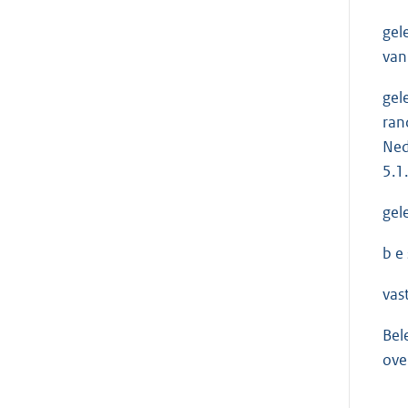
gel
van
gel
ran
Ned
5.1
gel
b e s
vast
Bel
ove