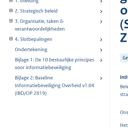
1. Inleiding
o
2. Strategisch beleid
(
3. Organisatie, taken &
verantwoordelijkheden
Z
4. Slotbepalingen
Ondertekening
Ge
Bijlage 1: De 10 bestuurlijke principes
voor informatiebeveiliging
Inti
Bijlage 2: Baseline
Informatiebeveiliging Overheid v1.04
Bel
(IBD/CIP 2019)
str
Ons
Het