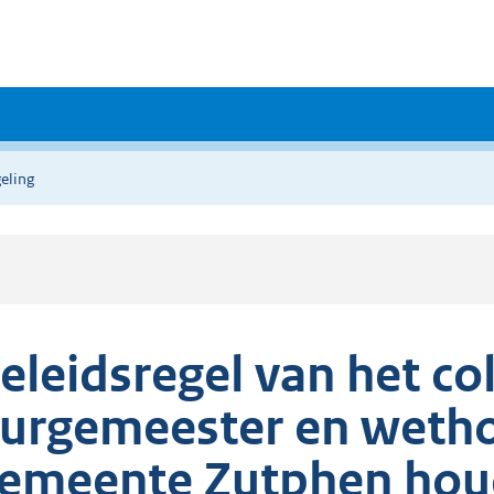
eling
eleidsregel van het co
urgemeester en wetho
emeente Zutphen hou