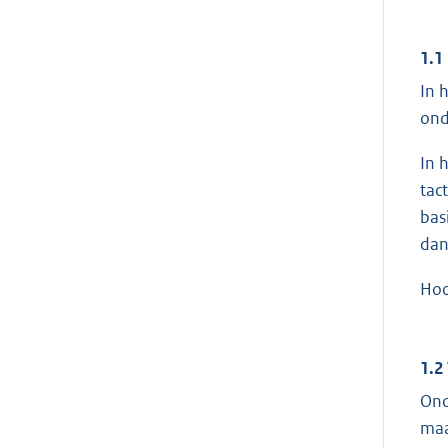
1.1
In 
ond
In 
tac
bas
dan
Hoo
1.2
Ond
maa