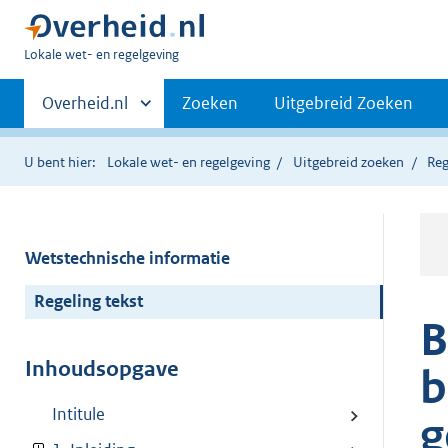
U
Lokale wet- en regelgeving
bent
Primaire
hier:
Andere
Overheid.nl
Zoeken
Uitgebreid Zoeken
sites
navigatie
binnen
U bent hier:
Lokale wet- en regelgeving
Uitgebreid zoeken
Reg
Wetstechnische informatie
Regeling tekst
B
Inhoudsopgave
b
Intitule
g