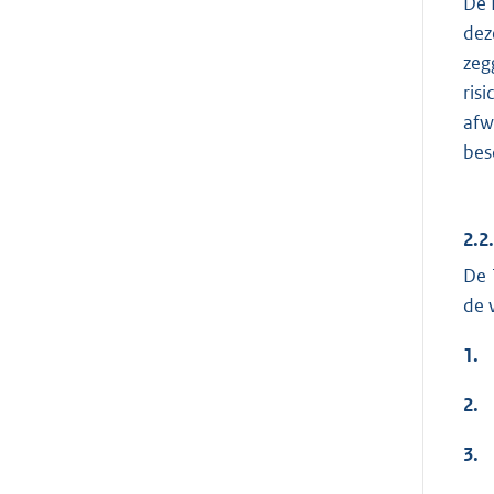
De 
dez
zeg
ris
afw
bes
2.2
De 
de 
1.
2.
3.