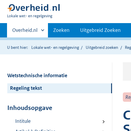
U
Lokale wet- en regelgeving
bent
Primaire
hier:
Andere
Overheid.nl
Zoeken
Uitgebreid Zoeken
sites
navigatie
binnen
U bent hier:
Lokale wet- en regelgeving
Uitgebreid zoeken
Reg
Wetstechnische informatie
Regeling tekst
Re
Inhoudsopgave
C
Intitule
S