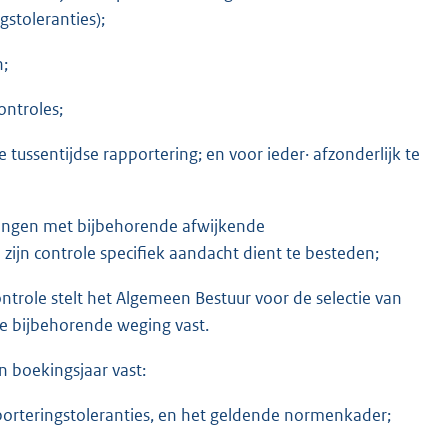
stoleranties);
n;
ontroles;
 tussentijdse rapportering; en voor ieder· afzonderlijk te
ingen met bijbehorende afwijkende
 zijn controle specifiek aandacht dient te besteden;
trole stelt het Algemeen Bestuur voor de selectie van
 de bijbehorende weging vast.
n boekingsjaar vast:
porteringstoleranties, en het geldende normenkader;