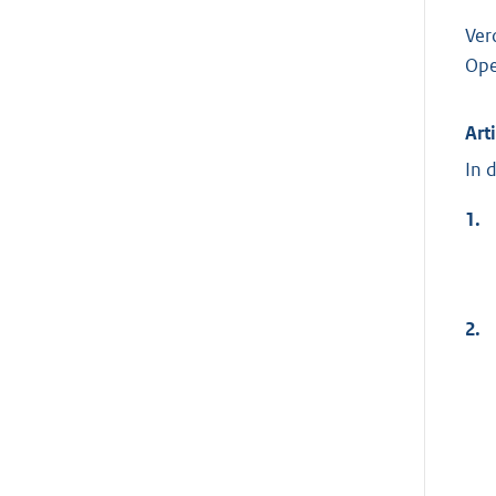
Ver
Ope
Art
In 
1.
2.