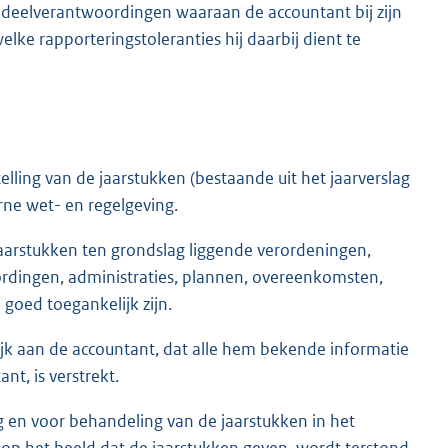
 deelverantwoordingen waaraan de accountant bij zijn
lke rapporteringstoleranties hij daarbij dient te
elling van de jaarstukken (bestaande uit het jaarverslag
rne wet- en regelgeving.
 jaarstukken ten grondslag liggende verordeningen,
oordingen, administraties, plannen, overeenkomsten,
 goed toegankelijk zijn.
elijk aan de accountant, dat alle hem bekende informatie
nt, is verstrekt.
ng en voor behandeling van de jaarstukken in het
 op het beeld dat de jaarstukken geven, wordt terstond