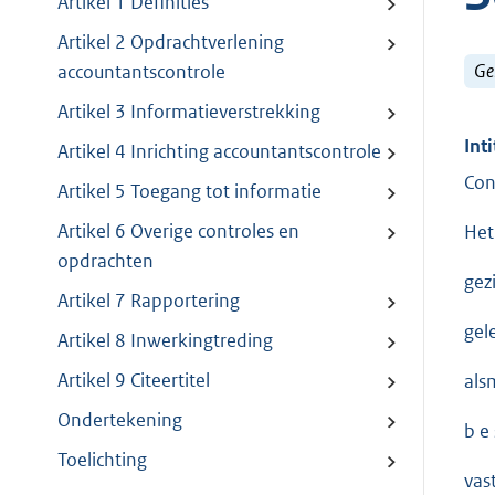
Artikel 1 Definities
Artikel 2 Opdrachtverlening
Ge
accountantscontrole
Artikel 3 Informatieverstrekking
Inti
Artikel 4 Inrichting accountantscontrole
Con
Artikel 5 Toegang tot informatie
Artikel 6 Overige controles en
Het
opdrachten
gez
Artikel 7 Rapportering
gel
Artikel 8 Inwerkingtreding
Artikel 9 Citeertitel
als
Ondertekening
b e s
Toelichting
vas