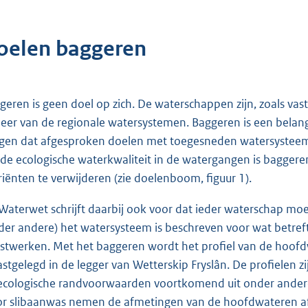
oelen baggeren
geren is geen doel op zich. De waterschappen zijn, zoals vas
eer van de regionale watersystemen. Baggeren is een belan
gen dat afgesproken doelen met toegesneden watersystee
de ecologische waterkwaliteit in de watergangen is baggere
riënten te verwijderen (zie doelenboom, figuur 1).
Waterwet schrijft daarbij ook voor dat ieder waterschap mo
der andere) het watersysteem is beschreven voor wat betref
stwerken. Met het baggeren wordt het profiel van de hoofd
vastgelegd in de legger van Wetterskip Fryslân. De profielen
ecologische randvoorwaarden voortkomend uit onder andere d
r slibaanwas nemen de afmetingen van de hoofdwateren af,