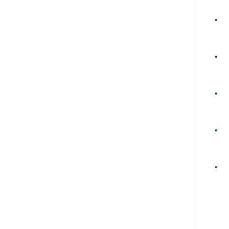
•
•
•
•
•