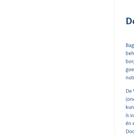
D
Bag
beh
bor
goe
nut
De 
(on
kun
is 
én 
Doo