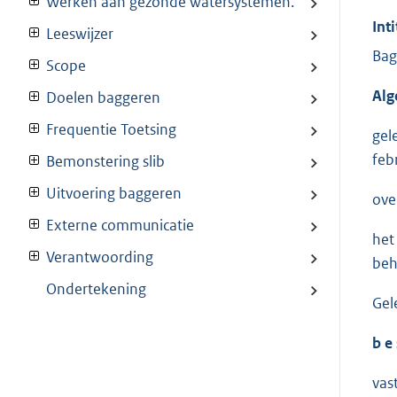
Werken aan gezonde watersystemen.
Inti
Leeswijzer
Bag
Scope
Alg
Doelen baggeren
Frequentie Toetsing
gel
feb
Bemonstering slib
Uitvoering baggeren
ove
Externe communicatie
het
Verantwoording
beh
Ondertekening
Gel
b e 
vas