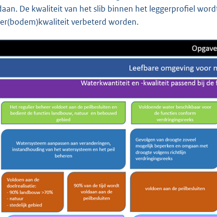
daan. De kwaliteit van het slib binnen het leggerprofiel wo
er(bodem)kwaliteit verbeterd worden.