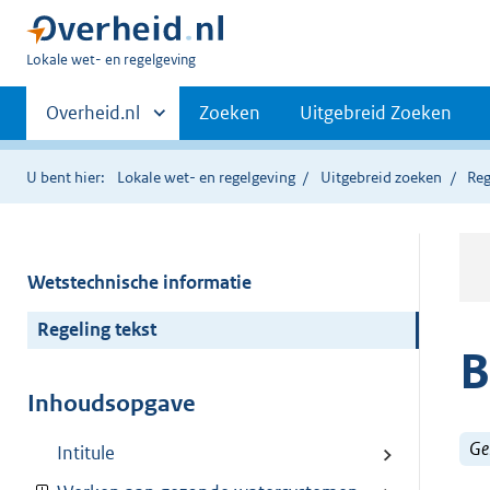
U
Lokale wet- en regelgeving
bent
Primaire
hier:
Andere
Overheid.nl
Zoeken
Uitgebreid Zoeken
sites
navigatie
binnen
U bent hier:
Lokale wet- en regelgeving
Uitgebreid zoeken
Reg
Wetstechnische informatie
Regeling tekst
B
Inhoudsopgave
Ge
Intitule