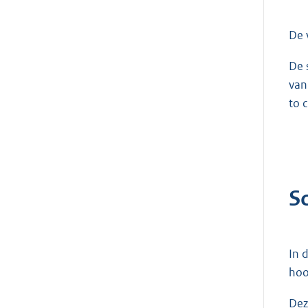
De 
De 
van
to 
S
In 
hoo
Dez