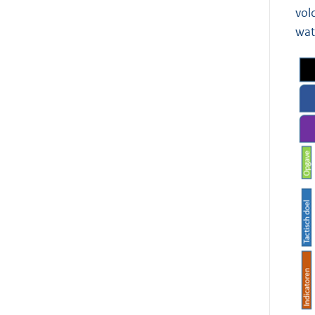
vol
wat