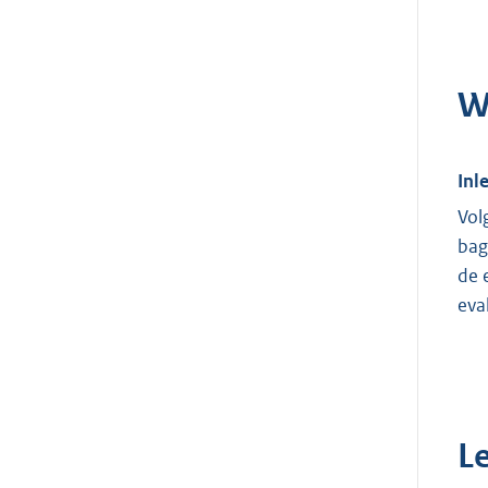
W
Inl
Vol
bag
de 
eva
L