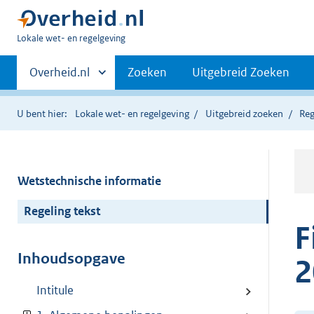
U
Lokale wet- en regelgeving
bent
Primaire
hier:
Andere
Overheid.nl
Zoeken
Uitgebreid Zoeken
sites
navigatie
binnen
U bent hier:
Lokale wet- en regelgeving
Uitgebreid zoeken
Reg
Wetstechnische informatie
Regeling tekst
F
Inhoudsopgave
2
Intitule