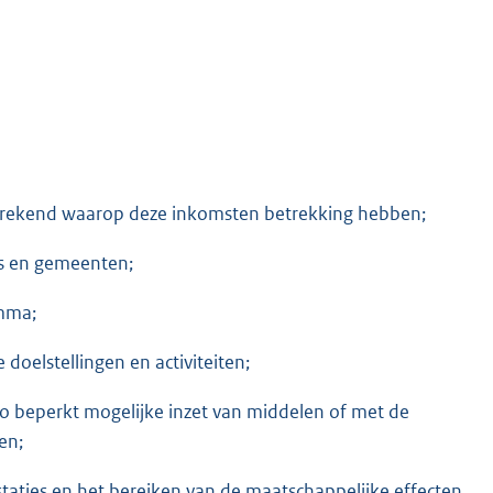
erekend waarop deze inkomsten betrekking hebben;
es en gemeenten;
amma;
oelstellingen en activiteiten;
zo beperkt mogelijke inzet van middelen of met de
en;
taties en het bereiken van de maatschappelijke effecten