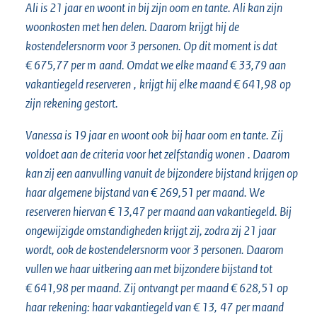
Ali is 21 jaar en woont in bij zijn oom en tante. Ali kan zijn
woonkosten met hen delen. Daarom krijgt hij de
kostendelersnorm voor 3 personen. Op dit moment is dat
€ 675,77 per
m
aand. Omdat we elke maand
€ 33,79
aan
vakantiegeld reserveren
,
krijgt hij elke maand
€ 641,98
op
zijn rekening gestort.
Vanessa
is 19 jaar en
woont
ook
bij haar oom en tante. Zij
voldoet aan de
criteria voor het zelfstandig wonen
. Daarom
kan zij een aanvulling vanuit de bijzondere bijstand
krijgen
op
haar algemene bijstand van
€ 269,51 per maand
. We
reserveren hiervan € 13,47 per maand aan vakantiegeld.
Bij
ongewijzigde omstandigheden krijgt zij, zodra zij 21 jaar
wordt, ook de kostendelersnorm voor 3 personen. Daarom
vullen we haar uitkering aan met bijzondere bijstand tot
€ 641,98 per maand
. Zij ontvangt per maand
€ 628,51
op
haar rekening: haar vakantiegeld van € 13,
47
per maand