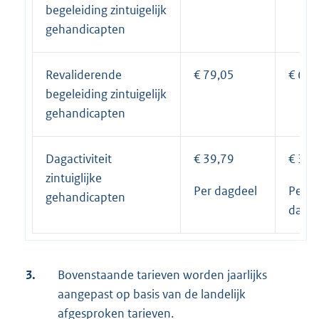
begeleiding zintuigelijk
gehandicapten
Revaliderende
€ 79,05
€ 69,
begeleiding zintuigelijk
gehandicapten
Dagactiviteit
€ 39,79
€ 35,
zintuiglijke
Per dagdeel
Per
gehandicapten
dagde
3.
Bovenstaande tarieven worden jaarlijks
aangepast op basis van de landelijk
afgesproken tarieven.