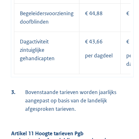
Begeleidersvoorziening
€ 44,88
€ 39,
doofblinden
Dagactiviteit
€ 43,66
€ 38,
zintuiglijke
per dagdeel
per
gehandicapten
dagd
3.
Bovenstaande tarieven worden jaarlijks
aangepast op basis van de landelijk
afgesproken tarieven.
Artikel 11 Hoogte tarieven Pgb