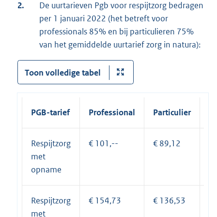
2.
De uurtarieven Pgb voor respijtzorg bedragen
per 1 januari 2022 (het betreft voor
professionals 85% en bij particulieren 75%
van het gemiddelde uurtarief zorg in natura):
Toon volledige tabel
PGB-tarief
Professional
Particulier
Respijtzorg
€ 101,--
€ 89,12
Pe
met
e
opname
Respijtzorg
€ 154,73
€ 136,53
Pe
met
e