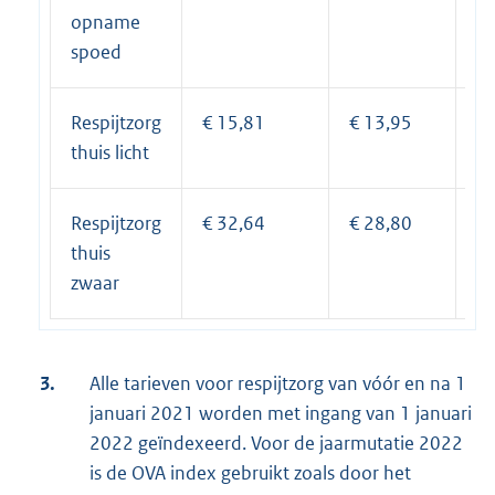
opname
spoed
Respijtzorg
€ 15,81
€ 13,95
Pe
thuis licht
uu
Respijtzorg
€ 32,64
€ 28,80
Pe
thuis
uu
zwaar
3.
Alle tarieven voor respijtzorg van vóór en na 1
januari 2021 worden met ingang van 1 januari
2022 geïndexeerd. Voor de jaarmutatie 2022
is de OVA index gebruikt zoals door het