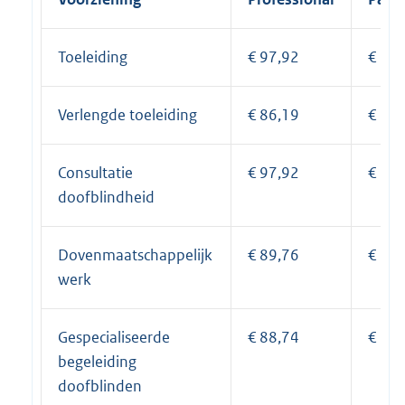
Toeleiding
€ 97,92
€ 86,
Verlengde toeleiding
€ 86,19
€ 76,
Consultatie
€ 97,92
€ 86,
doofblindheid
Dovenmaatschappelijk
€ 89,76
€ 79,
werk
Gespecialiseerde
€ 88,74
€ 78,
begeleiding
doofblinden