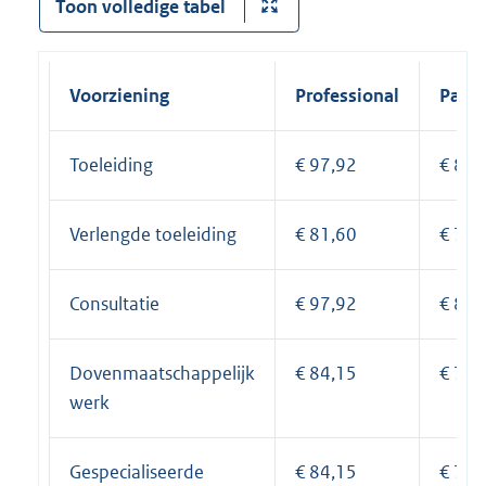
Toon volledige tabel
Voorziening
Professional
Partic
Toeleiding
€ 97,92
€ 86,
Verlengde toeleiding
€ 81,60
€ 72,
Consultatie
€ 97,92
€ 86,
Dovenmaatschappelijk
€ 84,15
€ 74,
werk
Gespecialiseerde
€ 84,15
€ 74,