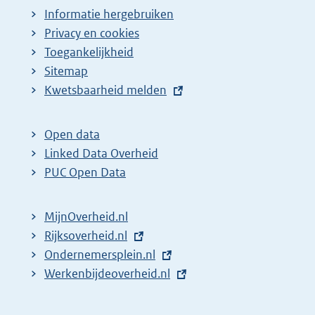
Informatie hergebruiken
Privacy en cookies
Toegankelijkheid
Sitemap
E
Kwetsbaarheid melden
x
t
Open data
e
Linked Data Overheid
r
PUC Open Data
n
e
MijnOverheid.nl
l
E
Rijksoverheid.nl
i
x
E
Ondernemersplein.nl
n
t
x
E
Werkenbijdeoverheid.nl
k
e
t
x
:
r
e
t