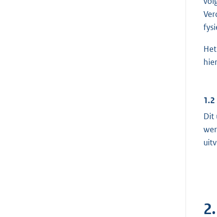
vol
Ver
fys
Het
hie
1.2
Dit
wer
uit
2