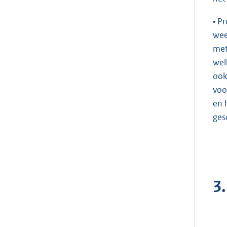
• P
wee
met
wel
ook
voo
en 
ges
3