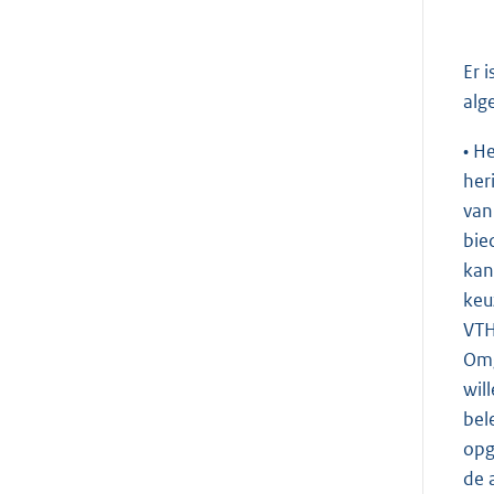
Er 
alg
• H
her
van
bie
kan
keu
VTH
Omg
wil
bel
opg
de 