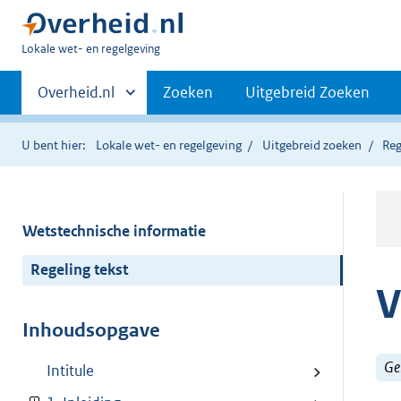
U
Lokale wet- en regelgeving
bent
Primaire
hier:
Andere
Overheid.nl
Zoeken
Uitgebreid Zoeken
sites
navigatie
binnen
U bent hier:
Lokale wet- en regelgeving
Uitgebreid zoeken
Reg
Wetstechnische informatie
Regeling tekst
V
Inhoudsopgave
Ge
Intitule