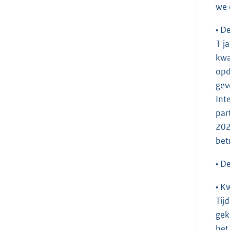
we 
• D
1 j
kwa
opd
gev
Int
par
202
bet
• D
• K
Tij
gek
het