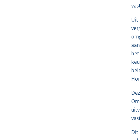
vas
Uit
ver
omg
aan
het
keu
bel
Hor
Dez
Om 
uit
vas
Dit