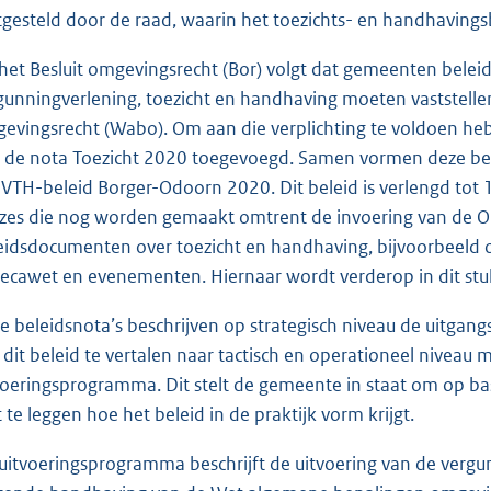
tgesteld door de raad, waarin het toezichts- en handhavings
 het Besluit omgevingsrecht (Bor) volgt dat gemeenten beleid
gunningverlening, toezicht en handhaving moeten vaststell
evingsrecht (Wabo). Om aan die verplichting te voldoen he
 de nota Toezicht 2020 toegevoegd. Samen vormen deze belei
 VTH-beleid Borger-Odoorn 2020. Dit beleid is verlengd tot
zes die nog worden gemaakt omtrent de invoering van de Om
eidsdocumenten over toezicht en handhaving, bijvoorbeeld 
ecawet en evenementen. Hiernaar wordt verderop in dit stu
e beleidsnota’s beschrijven op strategisch niveau de uitga
dit beleid te vertalen naar tactisch en operationeel niveau 
voeringsprogramma. Dit stelt de gemeente in staat om op ba
t te leggen hoe het beleid in de praktijk vorm krijgt.
 uitvoeringsprogramma beschrijft de uitvoering van de vergu