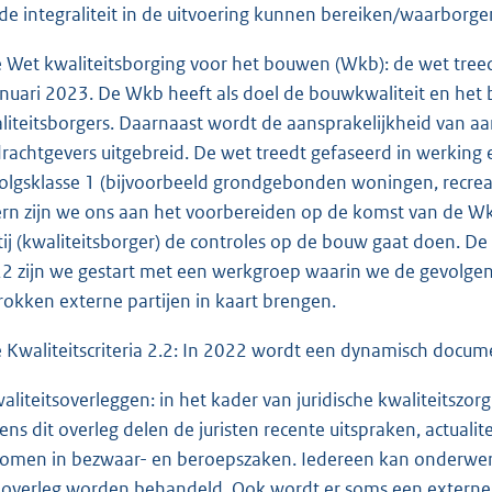
de integraliteit in de uitvoering kunnen bereiken/waarborge
e Wet kwaliteitsborging voor het bouwen (Wkb): de wet treed
anuari 2023. De Wkb heeft als doel de bouwkwaliteit en het 
liteitsborgers. Daarnaast wordt de aansprakelijkheid van aa
rachtgevers uitgebreid. De wet treedt gefaseerd in werking e
olgsklasse 1 (bijvoorbeeld grondgebonden woningen, recreat
ern zijn we ons aan het voorbereiden op de komst van de Wk
tij (kwaliteitsborger) de controles op de bouw gaat doen. D
2 zijn we gestart met een werkgroep waarin we de gevolge
rokken externe partijen in kaart brengen.
e Kwaliteitscriteria 2.2: In 2022 wordt een dynamisch docu
waliteitsoverleggen: in het kader van juridische kwaliteitszo
dens dit overleg delen de juristen recente uitspraken, actuali
omen in bezwaar- en beroepszaken. Iedereen kan onderwerp
 overleg worden behandeld. Ook wordt er soms een externe 