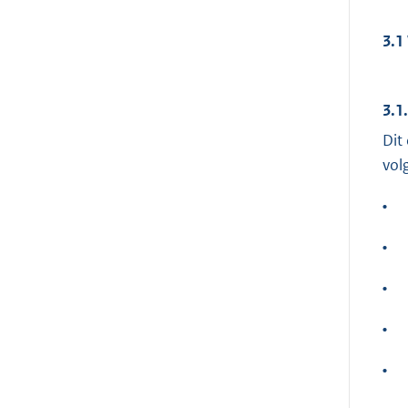
3.1
3.1
Dit
vol
•
•
•
•
•