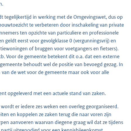
n.
t tegelijkertijd in werking met de Omgevingswet, dus op
bouwtoezicht te verbeteren door inschakeling van private
nnemers ten opzichte van particuliere en professionele
n geldt eerst voor gevolgklasse 0 (vergunningsvrij) en
iewoningen of bruggen voor voetgangers en fietsers).
b. Voor de gemeente betekent dit o.a. dat een externe
e gemeente behoudt wel de positie van bevoegd gezag. In
n van de wet voor de gemeente maar ook voor alle
ment opgeleverd met een actuele stand van zaken.
rg wordt er iedere zes weken een overleg georganiseerd.
teiten en koppelen ze zaken terug die naar voren zijn
en aanvoeren waarvan diegene graag wil dat ze tijdens
partij uitgenodigd voor een kennisbijeenkomst.