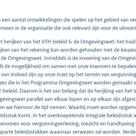
is een aantal ontwikkelingen die spelen op het gebied van ve
emeen in de organisatie die ook relevant zijn voor de uitv
et herijken van het VTH-beleid & de Omgevingswet: het huidige
ijken van het rekening kan worden gehouden met de keuze
 de Omgevingswet. Inmiddels is de invoering van de Omgevi
dt de mogelijkheid om samen met onze inwoners te bepalen h
 van invloed zijn op onze inzet op het terrein van vergunni
zes die in het Programma Omgevingswet worden gemaakt van
-beleid. Daarom is het van belang dat de herijking van het
evingswet parallel aan elkaar lopen en op elkaar zijn afgest
len we hiervoor de tijd nemen. Waarbij moet worden opgem
eidsstuk komt. In het overkoepelende integrale beleidsstuk
enomen voor vergunningverlening, toezicht en handhaving in
aparte beleidsstukken waarnaar verwezen zal worden. Verder 