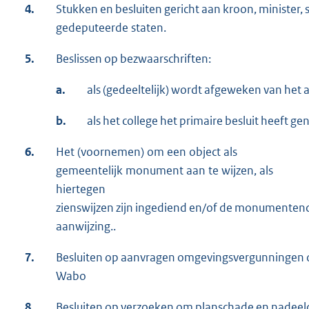
4.
Stukken en besluiten gericht aan kroon, minister, 
gedeputeerde staten.
5.
Beslissen op bezwaarschriften:
a.
als (gedeeltelijk) wordt afgeweken van het
b.
als het college het primaire besluit heeft g
6.
Het (voornemen) om een object als
gemeentelijk monument aan te wijzen, als
hiertegen
zienswijzen zijn ingediend en/of de monumentenc
aanwijzing..
7.
Besluiten op aanvragen omgevingsvergunningen op 
Wabo
8.
Besluiten op verzoeken om planschade en nadee