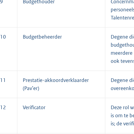
9
Budgethouder
Concernma
personeels
Talentenre
10
Budgetbeheerder
Degene di
budgethou
meerdere 
ook tevens
11
Prestatie-akkoordverklaarder
Degene di
(Pav’er)
overeenkom
12
Verificator
Deze rol w
is om te b
is; de veri