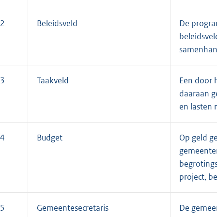
2
Beleidsveld
De progra
beleidsvel
samenhang
3
Taakveld
Een door 
daaraan g
en lasten 
4
Budget
Op geld g
gemeenter
begrotings
project, be
5
Gemeentesecretaris
De gemeent