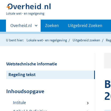
U
Lokale wet- en regelgeving
bent
Primaire
hier:
Andere
Overheid.nl
Zoeken
Uitgebreid Zoeken
sites
navigatie
binnen
U bent hier:
Lokale wet- en regelgeving
Uitgebreid zoeken
Reg
Wetstechnische informatie
Regeling tekst
B
Inhoudsopgave
2
Intitule