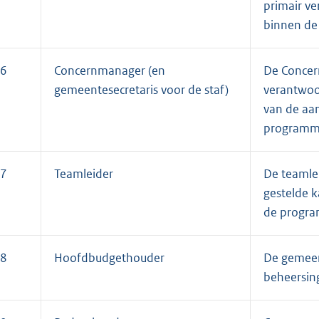
primair ve
binnen de
6
Concernmanager (en
De Concer
gemeentesecretaris voor de staf)
verantwoor
van de aa
programm
7
Teamleider
De teamlei
gestelde 
de progr
8
Hoofdbudgethouder
De gemeent
beheersing