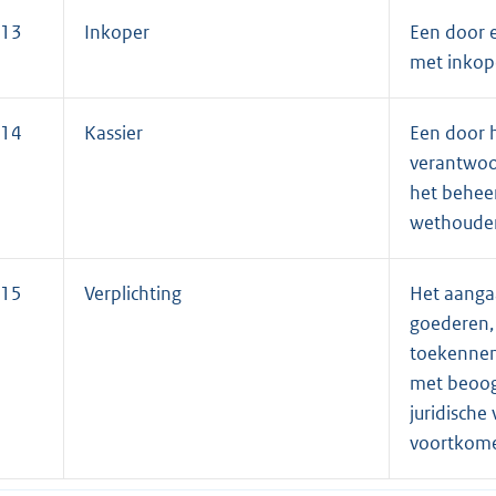
13
Inkoper
Een door e
met inkop
14
Kassier
Een door h
verantwoor
het behee
wethouders
15
Verplichting
Het aanga
goederen,
toekennen
met beoogd
juridische
voortkome