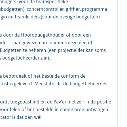
nagers (voor de teamspecifieke
budgetten), concerncontroller, griffier, programma
gio en teamleiders (voor de overige budgetten)
e door de Hoofdbudgethouder of door een
der is aangewezen om namens deze één of
Budgetten te beheren (een projectleider kan soms
 budgetbeheerder zijn).
e beoordeelt of het bestelde conform de
st is geleverd. Meestal is dit de budgetbeheerder.
ordt toegepast indien de Pav’er niet zelf in de positie
eoordelen of het bestelde in goede orde ontvangen
ficator is dat dan wél.