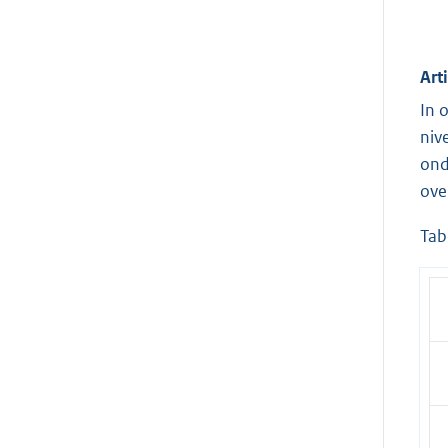
Art
In 
niv
ond
ove
Tab