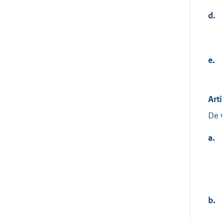
d.
e.
Art
De 
a.
b.