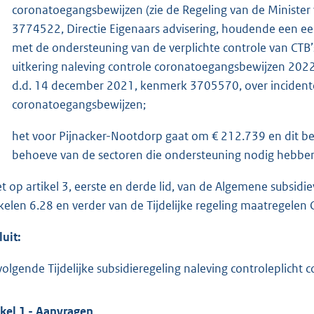
coronatoegangsbewijzen (zie de Regeling van de Minister va
3774522, Directie Eigenaars advisering, houdende een ee
met de ondersteuning van de verplichte controle van CTB’s 
uitkering naleving controle coronatoegangsbewijzen 2022) 
d.d. 14 december 2021, kenmerk 3705570, over incidente
coronatoegangsbewijzen;
het voor Pijnacker-Nootdorp gaat om € 212.739 en dit 
behoeve van de sectoren die ondersteuning nodig hebben 
et op artikel 3, eerste en derde lid, van de Algemene subs
ikelen 6.28 en verder van de Tijdelijke regeling maatregelen 
luit:
volgende Tijdelijke subsidieregeling naleving controleplicht 
ikel 1 - Aanvragen