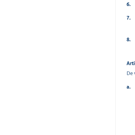
6.
7.
8.
Art
De 
a.