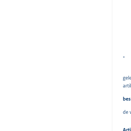
-
gel
art
bes
de 
Art