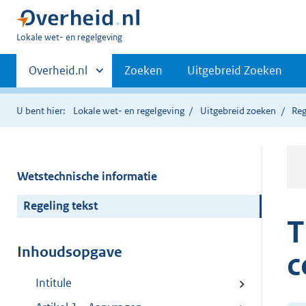
U
Lokale wet- en regelgeving
bent
Primaire
hier:
Andere
Overheid.nl
Zoeken
Uitgebreid Zoeken
sites
navigatie
binnen
U bent hier:
Lokale wet- en regelgeving
Uitgebreid zoeken
Reg
Wetstechnische informatie
Regeling tekst
T
Inhoudsopgave
c
Intitule