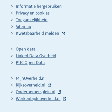
Informatie hergebruiken
Privacy en cookies
Toegankelijkheid
Sitemap
E
Kwetsbaarheid melden
x
t
Open data
e
Linked Data Overheid
r
PUC Open Data
n
e
MijnOverheid.nl
l
E
Rijksoverheid.nl
i
x
E
Ondernemersplein.nl
n
t
x
E
Werkenbijdeoverheid.nl
k
e
t
x
:
r
e
t