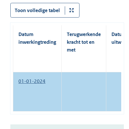
Toon volledige tabel
Datum
Terugwerkende
Datum
inwerkingtreding
kracht tot en
uitwerk
met
01-01-2024