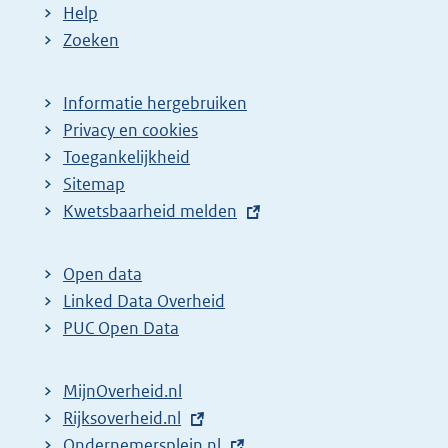
Help
Zoeken
Informatie hergebruiken
Privacy en cookies
Toegankelijkheid
Sitemap
E
Kwetsbaarheid melden
x
t
Open data
e
Linked Data Overheid
r
PUC Open Data
n
e
MijnOverheid.nl
l
E
Rijksoverheid.nl
i
x
E
Ondernemersplein.nl