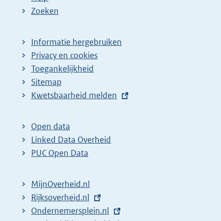
Zoeken
Informatie hergebruiken
Privacy en cookies
Toegankelijkheid
Sitemap
E
Kwetsbaarheid melden
x
t
Open data
e
Linked Data Overheid
r
PUC Open Data
n
e
MijnOverheid.nl
l
E
Rijksoverheid.nl
i
x
E
Ondernemersplein.nl
n