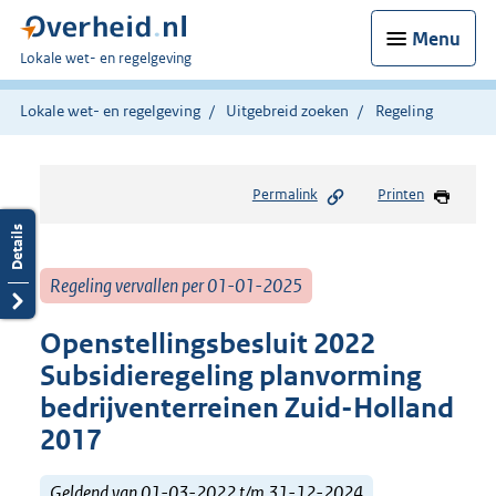
Menu
U
Lokale wet- en regelgeving
bent
hier:
Lokale wet- en regelgeving
Uitgebreid zoeken
Regeling
Permalink
Printen
Regeling vervallen per 01-01-2025
Openstellingsbesluit 2022
Subsidieregeling planvorming
bedrijventerreinen Zuid-Holland
2017
Geldend van 01-03-2022 t/m 31-12-2024