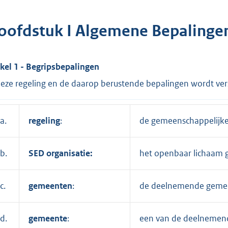
oofdstuk I Algemene Bepalinge
ikel 1 - Begripsbepalingen
deze regeling en de daarop berustende bepalingen wordt ver
a.
regeling
:
de gemeenschappelijke 
b.
SED organisatie:
het openbaar lichaam g
c.
gemeenten
:
de deelnemende gemeen
d.
gemeente
:
een van de deelnemend