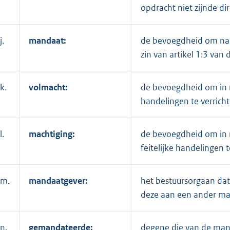
opdracht niet zijnde d
j.
mandaat:
de bevoegdheid om nam
zin van artikel 1:3 van
k.
volmacht:
de bevoegdheid om in n
handelingen te verricht
l.
machtiging:
de bevoegdheid om in 
feitelijke handelingen t
m.
mandaatgever:
het bestuursorgaan dat
deze aan een ander ma
n.
gemandateerde:
degene die van de man