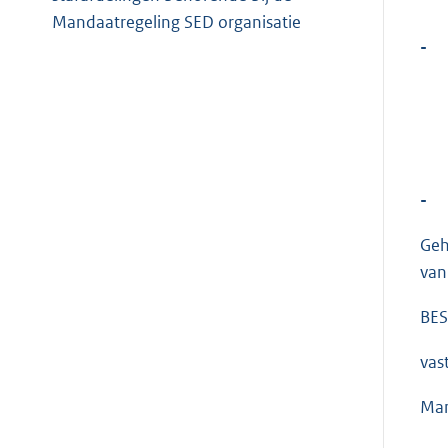
Mandaatregeling SED organisatie
-
-
Geh
van
BES
vast
Man