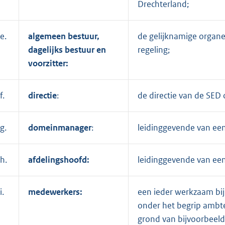
Drechterland;
e.
algemeen bestuur,
de gelijknamige organe
dagelijks bestuur en
regeling;
voorzitter:
f.
directie
:
de directie van de SED o
g.
domeinmanager
:
leidinggevende van een
h.
afdelingshoofd:
leidinggevende van een
i.
medewerkers:
een ieder werkzaam bij
onder het begrip ambt
grond van bijvoorbeeld