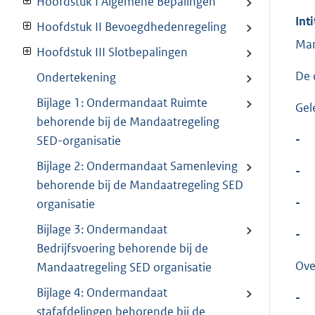
Hoofdstuk I Algemene Bepalingen
Inti
Hoofdstuk II Bevoegdhedenregeling
Man
Hoofdstuk III Slotbepalingen
De 
Ondertekening
Bijlage 1: Ondermandaat Ruimte
Gel
behorende bij de Mandaatregeling
-
SED-organisatie
Bijlage 2: Ondermandaat Samenleving
-
behorende bij de Mandaatregeling SED
-
organisatie
Bijlage 3: Ondermandaat
-
Bedrijfsvoering behorende bij de
Ove
Mandaatregeling SED organisatie
Bijlage 4: Ondermandaat
-
stafafdelingen behorende bij de