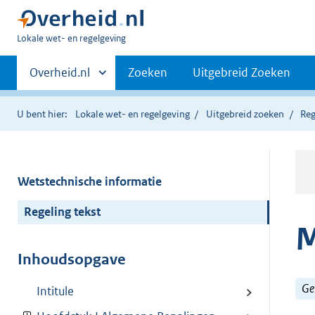
U
Lokale wet- en regelgeving
bent
Primaire
hier:
Andere
Overheid.nl
Zoeken
Uitgebreid Zoeken
sites
navigatie
binnen
U bent hier:
Lokale wet- en regelgeving
Uitgebreid zoeken
Reg
Wetstechnische informatie
Regeling tekst
M
Inhoudsopgave
Ge
Intitule