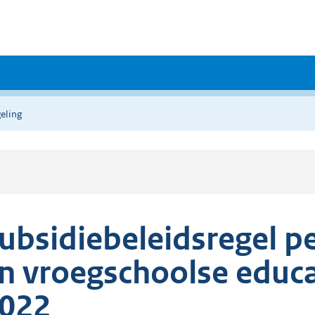
eling
ubsidiebeleidsregel p
n vroegschoolse educ
022