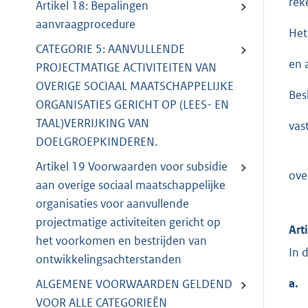
rek
Artikel 18: Bepalingen
aanvraagprocedure
Het
CATEGORIE 5: AANVULLENDE
en 
PROJECTMATIGE ACTIVITEITEN VAN
OVERIGE SOCIAAL MAATSCHAPPELIJKE
Besl
ORGANISATIES GERICHT OP (LEES- EN
TAAL)VERRIJKING VAN
vas
DOELGROEPKINDEREN.
Artikel 19 Voorwaarden voor subsidie
ove
aan overige sociaal maatschappelijke
organisaties voor aanvullende
projectmatige activiteiten gericht op
Art
het voorkomen en bestrijden van
In 
ontwikkelingsachterstanden
a.
ALGEMENE VOORWAARDEN GELDEND
VOOR ALLE CATEGORIEËN