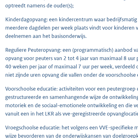
optreedt namens de ouder(s);
Kinderdagopvang: een kindercentrum waar bedrijfsmatig
meerdere dagdelen per week plaats vindt voor kinderen va
deelnemen aan het basisonderwijs.
Reguliere Peuteropvang: een (programmatisch) aanbod va
opvang voor peuters van 2 tot 4 jaar van maximaal 8 uur
40 weken per jaar of maximaal 7 uur per week, verdeeld 
niet zijnde uren opvang die vallen onder de voorschoolse
Voorschoolse educatie: activiteiten voor een peutergro
gestructureerde en samenhangende wijze de ontwikkeling 
motoriek en de sociaal-emotionele ontwikkeling en die 
vanuit een in het LKR als vve-geregistreerde opvanglocati
Vroegschoolse educatie: het volgens een VVE-specifiek
wijze bevorderen van de onderwijskansen van doelgroepki