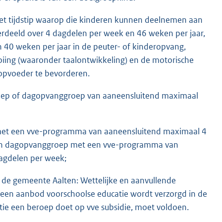
het tijdstip waarop die kinderen kunnen deelnemen aan
verdeeld over 4 dagdelen per week en 46 weken per jaar,
 40 weken per jaar in de peuter- of kinderopvang,
looiing (waaronder taalontwikkeling) en de motorische
/opvoeder te bevorderen.
roep of dagopvanggroep van aaneensluitend maximaal
met een vve-programma van aaneensluitend maximaal 4
 een dagopvanggroep met een vve-programma van
agdelen per week;
n de gemeente Aalten: Wettelijke en aanvullende
t een aanbod voorschoolse educatie wordt verzorgd in de
e een beroep doet op vve subsidie, moet voldoen.