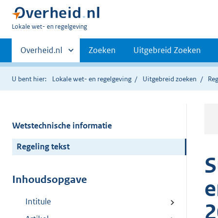
U
Lokale wet- en regelgeving
bent
Primaire
hier:
Andere
Overheid.nl
Zoeken
Uitgebreid Zoeken
sites
navigatie
binnen
U bent hier:
Lokale wet- en regelgeving
Uitgebreid zoeken
Reg
Wetstechnische informatie
Regeling tekst
S
Inhoudsopgave
e
Intitule
2