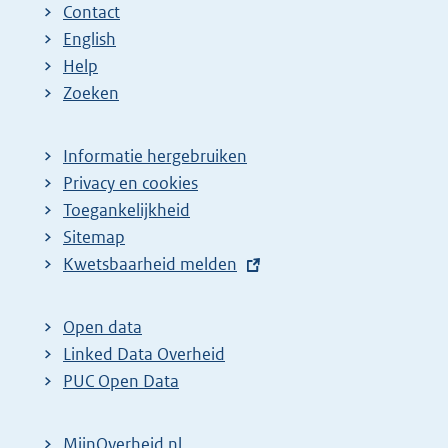
Contact
English
Help
Zoeken
Informatie hergebruiken
Privacy en cookies
Toegankelijkheid
Sitemap
E
Kwetsbaarheid melden
x
t
Open data
e
Linked Data Overheid
r
PUC Open Data
n
e
MijnOverheid.nl