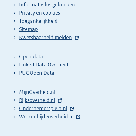
Informatie hergebruiken
Privacy en cookies
Toegankelijkheid
Sitemap
E
Kwetsbaarheid melden
x
t
Open data
e
Linked Data Overheid
r
PUC Open Data
n
e
MijnOverheid.nl
l
E
Rijksoverheid.nl
i
x
E
Ondernemersplein.nl
n
t
x
E
Werkenbijdeoverheid.nl
k
e
t
x
:
r
e
t