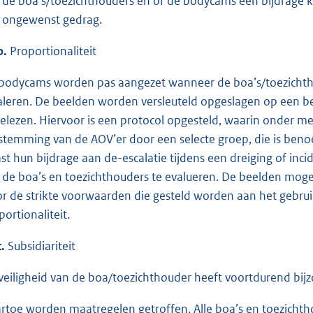
 de boa’s/toezichthouders en of de bodycams een bijdrage
 ongewenst gedrag.
b.
Proportionaliteit
bodycams worden pas aangezet wanneer de boa’s/toezichthou
aleren. De beelden worden versleuteld opgeslagen op een b
gelezen. Hiervoor is een protocol opgesteld, waarin onder m
stemming van de AOV’er door een selecte groep, die is beno
st hun bijdrage aan de-escalatie tijdens een dreiging of inc
 de boa’s en toezichthouders te evalueren. De beelden mogen
r de strikte voorwaarden die gesteld worden aan het gebrui
portionaliteit.
.
Subsidiariteit
veiligheid van de boa/toezichthouder heeft voortdurend bij
rtoe worden maatregelen getroffen. Alle boa’s en toezichth