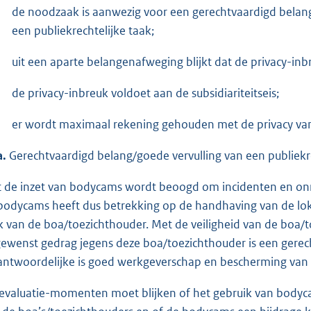
de noodzaak is aanwezig voor een gerechtvaardigd belang
een publiekrechtelijke taak;
uit een aparte belangenafweging blijkt dat de privacy-inbr
de privacy-inbreuk voldoet aan de subsidiariteitseis;
er wordt maximaal rekening gehouden met de privacy va
a.
Gerechtvaardigd belang/goede vervulling van een publiekre
 de inzet van bodycams wordt beoogd om incidenten en on
bodycams heeft dus betrekking op de handhaving van de lokal
k van de boa/toezichthouder. Met de veiligheid van de boa/
ewenst gedrag jegens deze boa/toezichthouder is een gerec
antwoordelijke is goed werkgeverschap en bescherming van 
 evaluatie-momenten moet blijken of het gebruik van bodyca