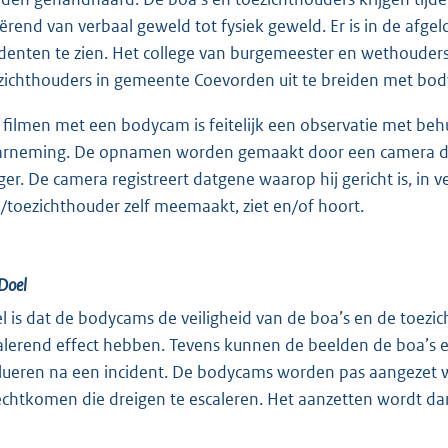
iërend van verbaal geweld tot fysiek geweld. Er is in de afgel
identen te zien. Het college van burgemeester en wethouders
zichthouders in gemeente Coevorden uit te breiden met bo
 filmen met een bodycam is feitelijk een observatie met beh
rneming. De opnamen worden gemaakt door een camera die i
ger. De camera registreert datgene waarop hij gericht is, in 
/toezichthouder zelf meemaakt, ziet en/of hoort.
Doel
l is dat de bodycams de veiligheid van de boa’s en de toez
alerend effect hebben. Tevens kunnen de beelden de boa’s 
lueren na een incident. De bodycams worden pas aangezet wa
echtkomen die dreigen te escaleren. Het aanzetten wordt d