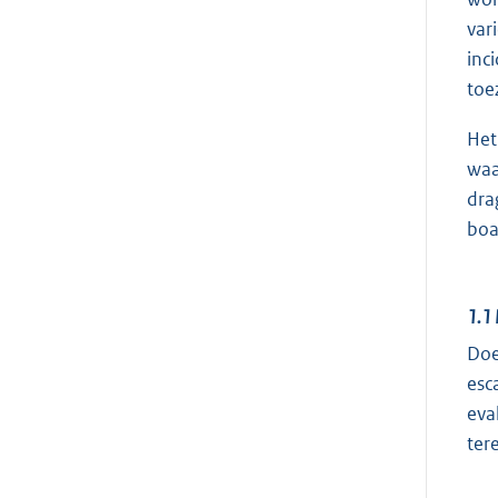
var
inc
toe
Het
waa
dra
boa
1.1
Doe
esc
eva
ter