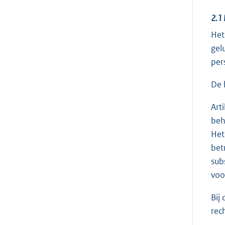
2.1
Het
gel
per
De 
Art
beh
Het
bet
sub
voo
Bij
rec