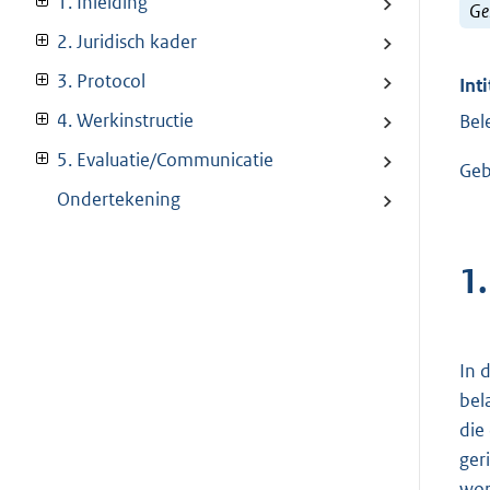
1. Inleiding
Ge
2. Juridisch kader
3. Protocol
Inti
4. Werkinstructie
Bel
5. Evaluatie/Communicatie
Geb
Ondertekening
1.
In 
bel
die
ger
wor