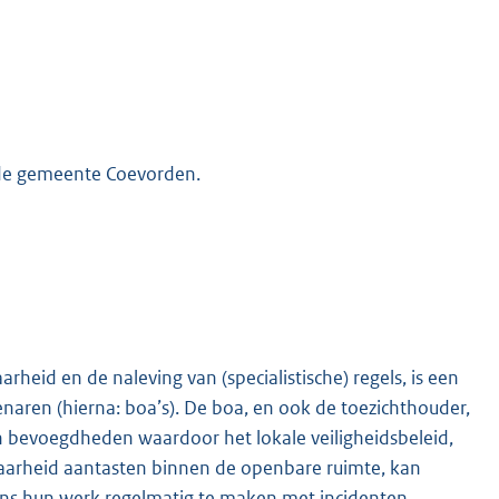
 de gemeente Coevorden.
arheid en de naleving van (specialistische) regels, is een
aren (hierna: boa’s). De boa, en ook de toezichthouder,
n bevoegdheden waardoor het lokale veiligheidsbeleid,
fbaarheid aantasten binnen de openbare ruimte, kan
ens hun werk regelmatig te maken met incidenten,