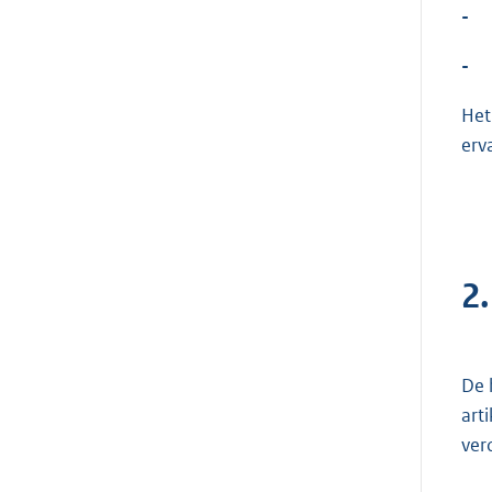
-
-
Het
erv
2.
De 
art
ver