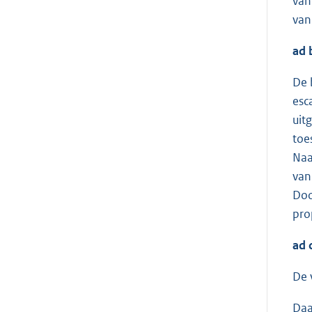
van
van
ad 
De 
esc
uit
toe
Naa
van
Doo
pro
ad c
De 
Daa