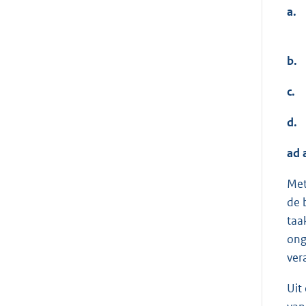
a.
b.
c.
d.
ad 
Met
de 
taa
ong
ver
Uit