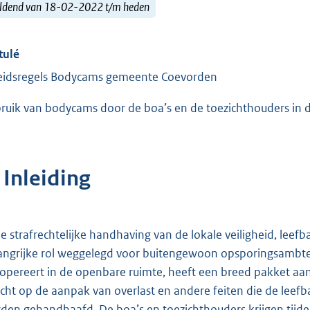
ldend van 18-02-2022 t/m heden
tulé
eidsregels Bodycams gemeente Coevorden
ruik van bodycams door de boa’s en de toezichthouders in
 Inleiding
de strafrechtelijke handhaving van de lokale veiligheid, leefba
angrijke rol weggelegd voor buitengewoon opsporingsambten
 opereert in de openbare ruimte, heeft een breed pakket aa
icht op de aanpak van overlast en andere feiten die de lee
den gehandhaafd. De boa’s en toezichthouders krijgen tijd