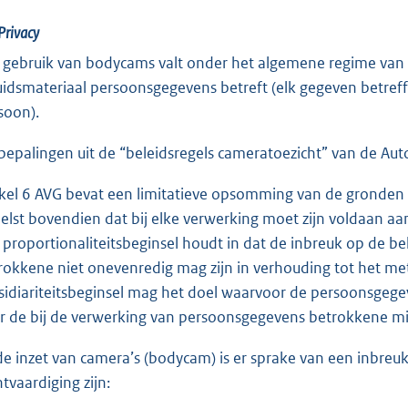
Privacy
 gebruik van bodycams valt onder het algemene regime van
uidsmateriaal persoonsgegevens betreft (elk gegeven betreffe
soon).
bepalingen uit de “beleidsregels cameratoezicht” van de Aut
ikel 6 AVG bevat een limitatieve opsomming van de gronden 
elst bovendien dat bij elke verwerking moet zijn voldaan aan 
 proportionaliteitsbeginsel houdt in dat de inbreuk op de 
rokkene niet onevenredig mag zijn in verhouding tot het met
sidiariteitsbeginsel mag het doel waarvoor de persoonsgege
r de bij de verwerking van persoonsgegevens betrokkene mi
 de inzet van camera’s (bodycam) is er sprake van een inbreu
htvaardiging zijn: