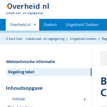
U
Lokale wet- en regelgeving
bent
Primaire
hier:
Andere
Overheid.nl
Zoeken
Uitgebreid Zoeken
sites
navigatie
binnen
U bent hier:
Lokale wet- en regelgeving
Uitgebreid zoeken
Reg
Wetstechnische informatie
Regeling tekst
B
Inhoudsopgave
C
Intitule