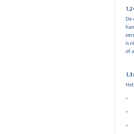
1.2
De 
han
ver
is 
of 
1.3
Het
-
-
-