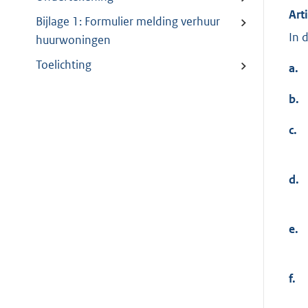
Art
Bijlage 1: Formulier melding verhuur
In 
huurwoningen
Toelichting
a.
b.
c.
d.
e.
f.