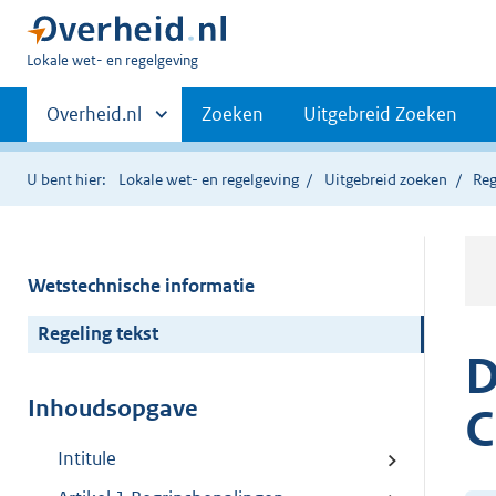
U
Lokale wet- en regelgeving
bent
Primaire
hier:
Andere
Overheid.nl
Zoeken
Uitgebreid Zoeken
sites
navigatie
binnen
U bent hier:
Lokale wet- en regelgeving
Uitgebreid zoeken
Reg
Wetstechnische informatie
Regeling tekst
D
Inhoudsopgave
C
Intitule