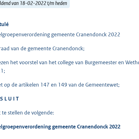
ldend van 18-02-2022 t/m heden
tulé
lgroepenverordening gemeente Cranendonck 2022
raad van de gemeente Cranendonck;
ezen het voorstel van het college van Burgemeester en We
1;
et op de artikelen 147 en 149 van de Gemeentewet;
S L U I T
t te stellen de volgende:
lgroepenverordening gemeente Cranendonck 2022