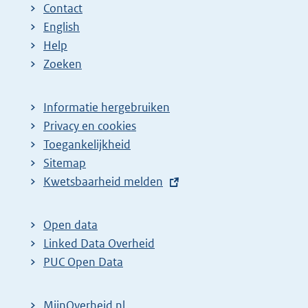
Contact
English
Help
Zoeken
Informatie hergebruiken
Privacy en cookies
Toegankelijkheid
Sitemap
E
Kwetsbaarheid melden
x
t
Open data
e
Linked Data Overheid
r
PUC Open Data
n
e
MijnOverheid.nl