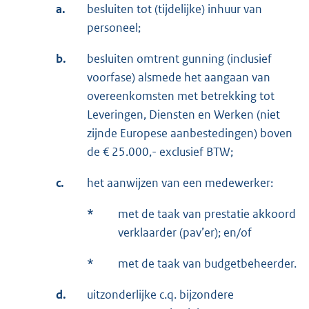
a.
besluiten tot (tijdelijke) inhuur van
personeel;
b.
besluiten omtrent gunning (inclusief
voorfase) alsmede het aangaan van
overeenkomsten met betrekking tot
Leveringen, Diensten en Werken (niet
zijnde Europese aanbestedingen) boven
de € 25.000,- exclusief BTW;
c.
het aanwijzen van een medewerker:
*
met de taak van prestatie akkoord
verklaarder (pav’er); en/of
*
met de taak van budgetbeheerder.
d.
uitzonderlijke c.q. bijzondere