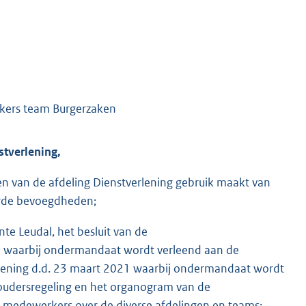
kers team Burgerzaken
stverlening,
n van de afdeling Dienstverlening gebruik maakt van
rde bevoegdheden;
te Leudal, het besluit van de
1 waarbij ondermandaat wordt verleend aan de
erlening d.d. 23 maart 2021 waarbij ondermandaat wordt
oudersregeling en het organogram van de
n medewerkers over de diverse afdelingen en teams;