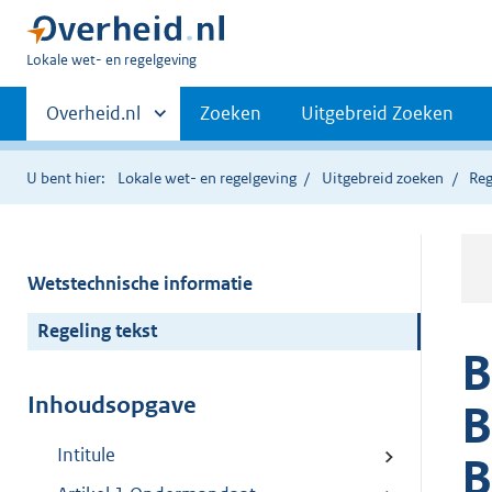
U
Lokale wet- en regelgeving
bent
Primaire
hier:
Andere
Overheid.nl
Zoeken
Uitgebreid Zoeken
sites
navigatie
binnen
U bent hier:
Lokale wet- en regelgeving
Uitgebreid zoeken
Reg
Wetstechnische informatie
Regeling tekst
B
Inhoudsopgave
B
Intitule
B