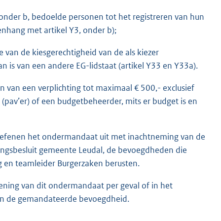
, onder b, bedoelde personen tot het registreren van hun
enhang met artikel Y3, onder b);
ie van de kiesgerechtigheid van de als kiezer
 is van een andere EG-lidstaat (artikel Y33 en Y33a).
an van een verplichting tot maximaal € 500,- exclusief
pav’er) of een budgetbeheerder, mits er budget is en
n oefenen het ondermandaat uit met inachtneming van de
gingsbesluit gemeente Leudal, de bevoegdheden die
g en teamleider Burgerzaken berusten.
ening van dit ondermandaat per geval of in het
 van de gemandateerde bevoegdheid.