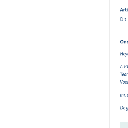
Art
Dit
Ond
Hey
A.P.
Team
Voo
mr. 
De g