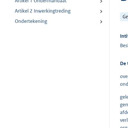
Artikel 1 Ondermandaat
Artikel 2 Inwerkingtreding
Ge
Ondertekening
Inti
Bes
De 
ove
ond
gel
gem
afd
ver
org