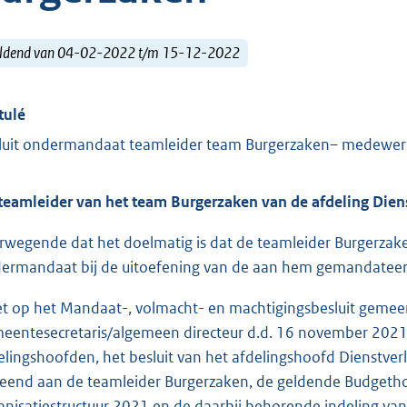
ldend van 04-02-2022 t/m 15-12-2022
tulé
luit ondermandaat teamleider team Burgerzaken– medewer
teamleider van het team Burgerzaken van de afdeling Dien
rwegende dat het doelmatig is dat de teamleider Burgerzake
ermandaat bij de uitoefening van de aan hem gemandatee
et op het Mandaat-, volmacht- en machtigingsbesluit gemeen
eentesecretaris/algemeen directeur d.d. 16 november 202
elingshoofden, het besluit van het afdelingshoofd Dienstv
leend aan de teamleider Burgerzaken, de geldende Budgeth
anisatiestructuur 2021 en de daarbij behorende indeling va