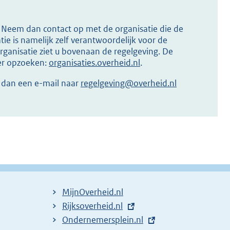
s? Neem dan contact op met de organisatie die de
ie is namelijk zelf verantwoordelijk voor de
ganisatie ziet u bovenaan de regelgeving. De
ier opzoeken:
organisaties.overheid.nl
.
r dan een e-mail naar
regelgeving@overheid.nl
MijnOverheid.nl
E
Rijksoverheid.nl
x
E
Ondernemersplein.nl