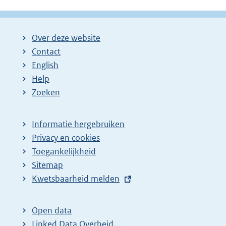
Over deze website
Contact
English
Help
Zoeken
Informatie hergebruiken
Privacy en cookies
Toegankelijkheid
Sitemap
E
Kwetsbaarheid melden
x
t
Open data
e
Linked Data Overheid