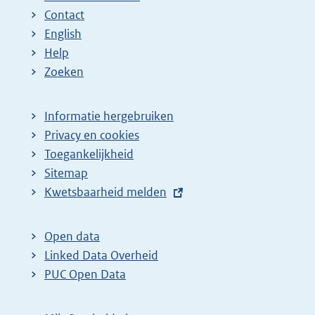
Contact
English
Help
Zoeken
Informatie hergebruiken
Privacy en cookies
Toegankelijkheid
Sitemap
E
Kwetsbaarheid melden
x
t
Open data
e
Linked Data Overheid
r
PUC Open Data
n
e