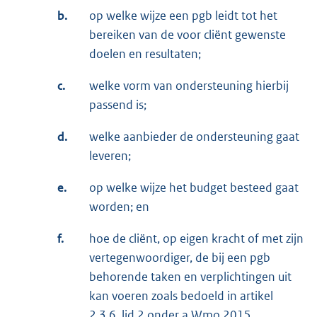
b.
op welke wijze een pgb leidt tot het
bereiken van de voor cliënt gewenste
doelen en resultaten;
c.
welke vorm van ondersteuning hierbij
passend is;
d.
welke aanbieder de ondersteuning gaat
leveren;
e.
op welke wijze het budget besteed gaat
worden; en
f.
hoe de cliënt, op eigen kracht of met zijn
vertegenwoordiger, de bij een pgb
behorende taken en verplichtingen uit
kan voeren zoals bedoeld in artikel
2.3.6, lid 2 onder a Wmo 2015.