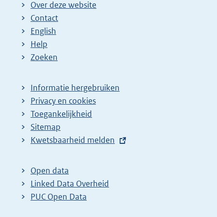
Over deze website
Contact
English
Help
Zoeken
Informatie hergebruiken
Privacy en cookies
Toegankelijkheid
Sitemap
E
Kwetsbaarheid melden
x
t
Open data
e
Linked Data Overheid
r
PUC Open Data
n