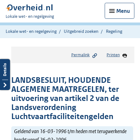
Menu
U
Lokale wet- en regelgeving
bent
hier:
Lokale wet- en regelgeving
Uitgebreid zoeken
Regeling
Permalink
Printen
LANDSBESLUIT, HOUDENDE
ALGEMENE MAATREGELEN, ter
uitvoering van artikel 2 van de
Landsverordening
Luchtvaartfaciliteitengelden
Geldend van 16-03-1996 t/m heden met terugwerkende
kracht vanaf 26-02-1996