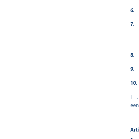
6.
7.
8.
9.
10.
11.
een
Art