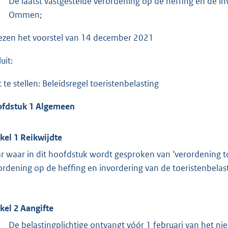
De laatst vastgestelde verordening op de heffing en de i
Ommen;
ezen het voorstel van 14 december 2021
uit:
t te stellen: Beleidsregel toeristenbelasting
fdstuk 1 Algemeen
ikel 1
Reikwijdte
r waar in dit hoofdstuk wordt gesproken van ‘verordening toe
ordening op de heffing en invordering van de toeristenbe
ikel 2
Aangifte
De belastingplichtige ontvangt vóór 1 februari van het ni