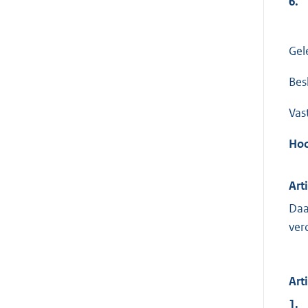
6.
Gel
Besl
Vas
Hoo
Art
Daa
ver
Art
1.