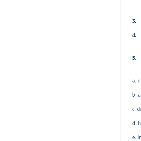
3.
4.
5.
a. 
b. 
c. 
d. 
e. 