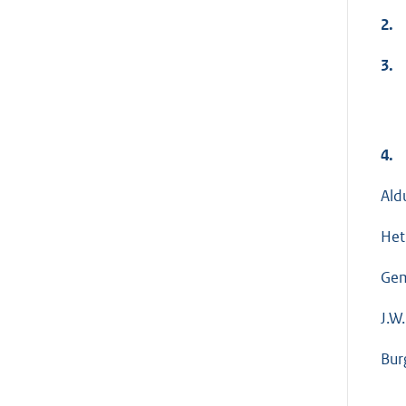
2.
3.
4.
Ald
Het
Gem
J.W
Bur