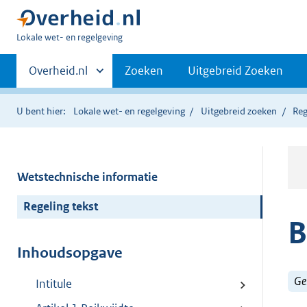
U
Lokale wet- en regelgeving
bent
Primaire
hier:
Andere
Overheid.nl
Zoeken
Uitgebreid Zoeken
sites
navigatie
binnen
U bent hier:
Lokale wet- en regelgeving
Uitgebreid zoeken
Reg
Wetstechnische informatie
Regeling tekst
B
Inhoudsopgave
Ge
Intitule