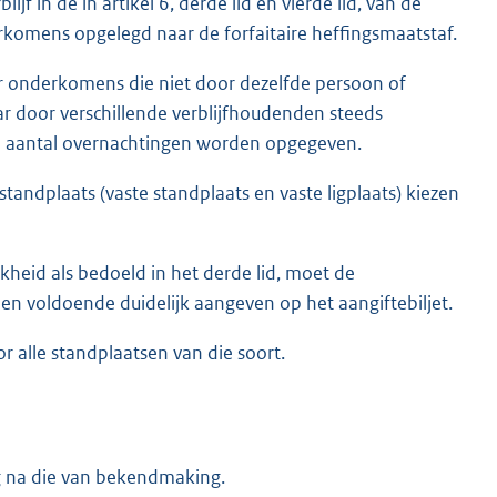
jf in de in artikel 6, derde lid en vierde lid, van de
omens opgelegd naar de forfaitaire heffingsmaatstaf.
or onderkomens die niet door dezelfde persoon of
r door verschillende verblijfhoudenden steeds
e aantal overnachtingen worden opgegeven.
standplaats (vaste standplaats en vaste ligplaats) kiezen
kheid als bedoeld in het derde lid, moet de
d en voldoende duidelijk aangeven op het aangiftebiljet.
r alle standplaatsen van die soort.
ag na die van bekendmaking.