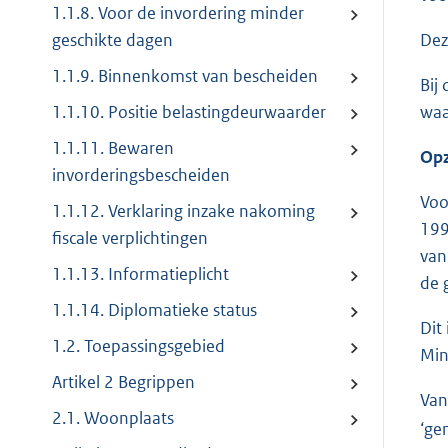
1.1.8. Voor de invordering minder
Dez
geschikte dagen
1.1.9. Binnenkomst van bescheiden
Bij
waa
1.1.10. Positie belastingdeurwaarder
1.1.11. Bewaren
Opz
invorderingsbescheiden
Voo
1.1.12. Verklaring inzake nakoming
199
fiscale verplichtingen
van
1.1.13. Informatieplicht
de 
1.1.14. Diplomatieke status
Dit
1.2. Toepassingsgebied
Min
Artikel 2 Begrippen
Van
2.1. Woonplaats
‘ge