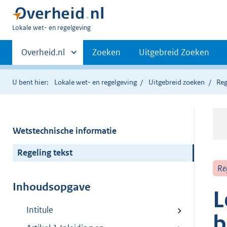
U
Lokale wet- en regelgeving
bent
Primaire
hier:
Andere
Overheid.nl
Zoeken
Uitgebreid Zoeken
sites
navigatie
binnen
U bent hier:
Lokale wet- en regelgeving
Uitgebreid zoeken
Reg
Wetstechnische informatie
Regeling tekst
Re
Inhoudsopgave
L
Intitule
b