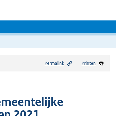
Permalink
Printen
emeentelijke
jen 2021