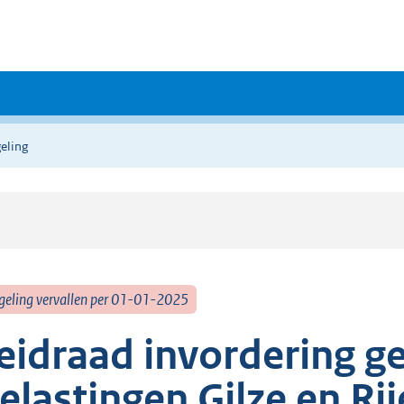
eling
geling vervallen per 01-01-2025
eidraad invordering g
elastingen Gilze en Ri