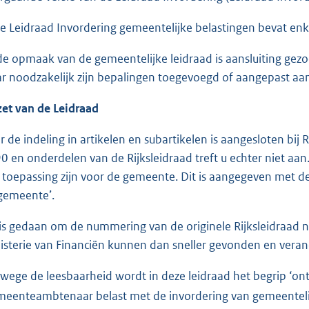
e Leidraad Invordering gemeentelijke belastingen bevat enke
 de opmaak van de gemeentelijke leidraad is aansluiting gezoc
r noodzakelijk zijn bepalingen toegevoegd of aangepast aan 
et van de Leidraad
r de indeling in artikelen en subartikelen is aangesloten bij
0 en onderdelen van de Rijksleidraad treft u echter niet aan
 toepassing zijn voor de gemeente. Dit is aangegeven met de
gemeente’.
 is gedaan om de nummering van de originele Rijksleidraad nie
isterie van Financiën kunnen dan sneller gevonden en vera
wege de leesbaarheid wordt in deze leidraad het begrip ‘ontv
meenteambtenaar belast met de invordering van gemeentelij