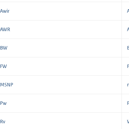
Awir
AWR
BW
FW
MSNP
Pw
Rv