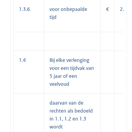
1.3.6
voor onbepaalde
€
2.12
tijd
1.4
Bij elke verlenging
voor een tijdvak van
5 jaar of een
veelvoud
daarvan van de
rechten als bedoeld
in 1.1, 1.2 en 1.3
wordt