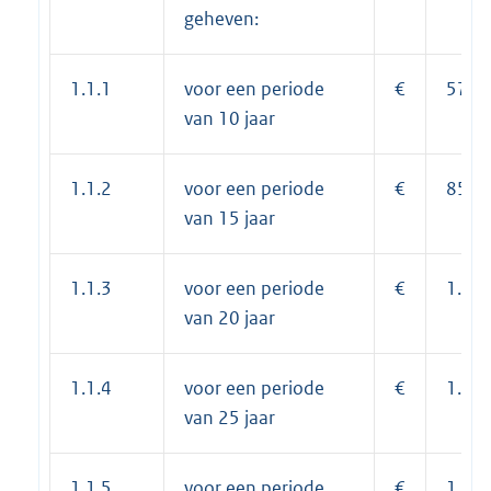
geheven:
1.1.1
voor een periode
€
572,
van 10 jaar
1.1.2
voor een periode
€
858,
van 15 jaar
1.1.3
voor een periode
€
1.14
van 20 jaar
1.1.4
voor een periode
€
1.43
van 25 jaar
1.1.5
voor een periode
€
1.72