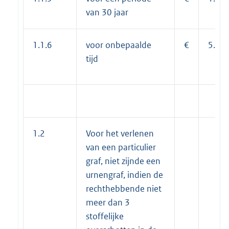
van 30 jaar
1.1.6
voor onbepaalde
€
5.12
tijd
1.2
Voor het verlenen
van een particulier
graf, niet zijnde een
urnengraf, indien de
rechthebbende niet
meer dan 3
stoffelijke