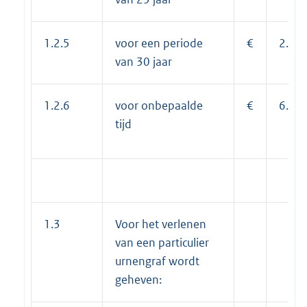
1.2.5
voor een periode
€
2.06
van 30 jaar
1.2.6
voor onbepaalde
€
6.22
tijd
1.3
Voor het verlenen
van een particulier
urnengraf wordt
geheven: