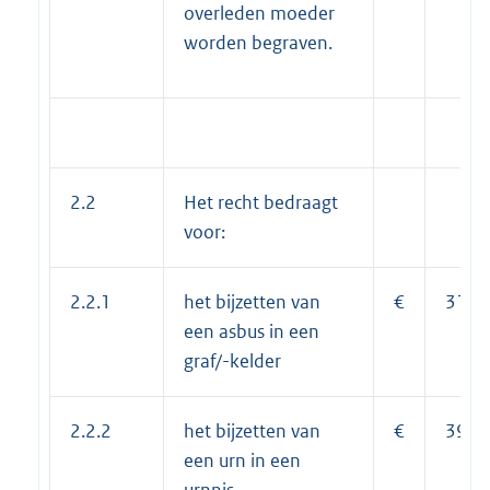
overleden moeder
worden begraven.
2.2
Het recht bedraagt
voor:
2.2.1
het bijzetten van
€
313,
een asbus in een
graf/-kelder
2.2.2
het bijzetten van
€
390,
een urn in een
urnnis