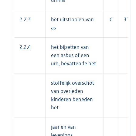
2.2.3
het uitstrooien van
€
313,
as
2.2.4
het bijzetten van
een asbus of een
urn, bevattende het
stoffelijk overschot
van overleden
kinderen beneden
het
jaar en van
levenloos