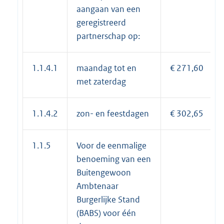
aangaan van een
geregistreerd
partnerschap op:
1.1.4.1
maandag tot en
€ 271,60
met zaterdag
1.1.4.2
zon- en feestdagen
€ 302,65
1.1.5
Voor de eenmalige
benoeming van een
Buitengewoon
Ambtenaar
Burgerlijke Stand
(BABS) voor één