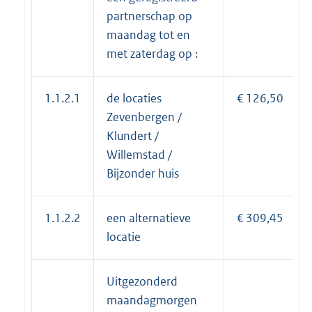
partnerschap op
maandag tot en
met zaterdag op :
1.1.2.1
de locaties
€ 126,50
Zevenbergen /
Klundert /
Willemstad /
Bijzonder huis
1.1.2.2
een alternatieve
€ 309,45
locatie
Uitgezonderd
maandagmorgen