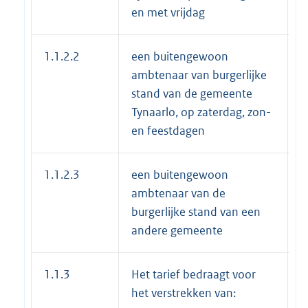
en met vrijdag
1.1.2.2
een buitengewoon
€
ambtenaar van burgerlijke
stand van de gemeente
Tynaarlo, op zaterdag, zon-
en feestdagen
1.1.2.3
een buitengewoon
€
ambtenaar van de
burgerlijke stand van een
andere gemeente
1.1.3
Het tarief bedraagt voor
het verstrekken van: