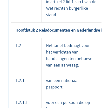
in artikel 2 lid 1 sub f van de
Wet rechten burgerlijke
stand
Hoofdstuk 2 Reisdocumenten en Nederlandse ident
1.2
Het tarief bedraagt voor
het verrichten van
handelingen ten behoeve
van een aanvraag:
1.2.1
van een nationaal
paspoort:
1.2.1.1
voor een persoon die op
€