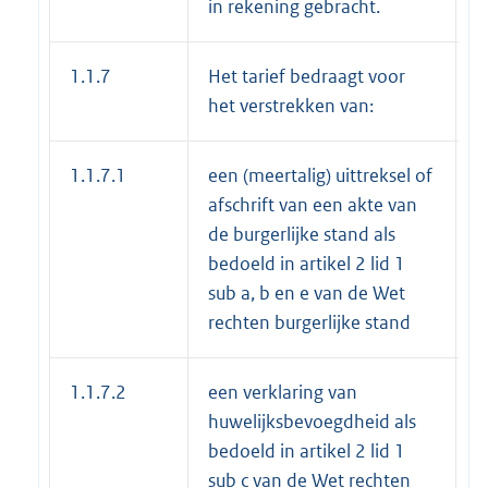
in rekening gebracht.
1.1.7
Het tarief bedraagt voor
het verstrekken van:
1.1.7.1
een (meertalig) uittreksel of
€
afschrift van een akte van
de burgerlijke stand als
bedoeld in artikel 2 lid 1
sub a, b en e van de Wet
rechten burgerlijke stand
1.1.7.2
een verklaring van
€
huwelijksbevoegdheid als
bedoeld in artikel 2 lid 1
sub c van de Wet rechten