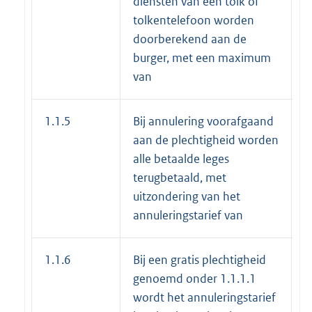
diensten van een tolk of
tolkentelefoon worden
doorberekend aan de
burger, met een maximum
van
1.1.5
Bij annulering voorafgaand
€
aan de plechtigheid worden
alle betaalde leges
terugbetaald, met
uitzondering van het
annuleringstarief van
1.1.6
Bij een gratis plechtigheid
genoemd onder 1.1.1.1
wordt het annuleringstarief