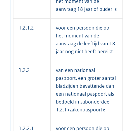
het moment van de
aanvraag 18 jaar of ouder is
1.2.1.2
voor een persoon die op
€
het moment van de
aanvraag de leeftijd van 18
jaar nog niet heeft bereikt
1.2.2
van een nationaal
paspoort, een groter aantal
bladzijden bevattende dan
een nationaal paspoort als
bedoeld in subonderdeel
1.2.1 (zakenpaspoort):
1.2.2.1
voor een persoon die op
€