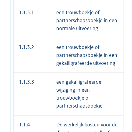
1.1.3.1
een trouwboekje of
€
partnerschapsboekje in een
normale uitvoering
1.1.3.2
een trouwboekje of
€
partnerschapsboekje in een
gekalligrafeerde uitvoering
1.1.3.3
een gekalligrafeerde
€
wijziging in een
trouwboekje of
partnerschapsboekje
1.1.4
De werkelijk kosten voor de
€