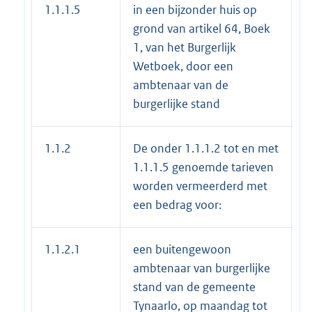
1.1.1.5
in een bijzonder huis op
€
grond van artikel 64, Boek
1, van het Burgerlijk
Wetboek, door een
ambtenaar van de
burgerlijke stand
1.1.2
De onder 1.1.1.2 tot en met
1.1.1.5 genoemde tarieven
worden vermeerderd met
een bedrag voor:
1.1.2.1
een buitengewoon
€
ambtenaar van burgerlijke
stand van de gemeente
Tynaarlo, op maandag tot