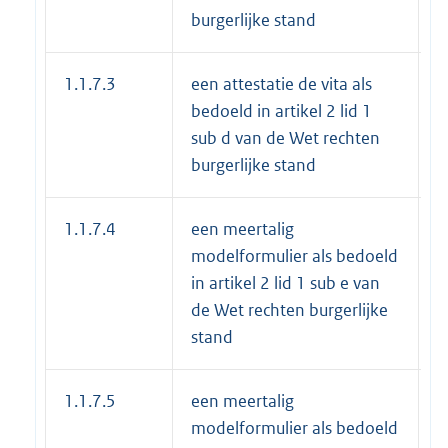
burgerlijke stand
1.1.7.3
een attestatie de vita als
€
bedoeld in artikel 2 lid 1
sub d van de Wet rechten
burgerlijke stand
1.1.7.4
een meertalig
€
modelformulier als bedoeld
in artikel 2 lid 1 sub e van
de Wet rechten burgerlijke
stand
1.1.7.5
een meertalig
€
modelformulier als bedoeld