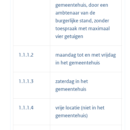
gemeentehuis, door een
ambtenaar van de
burgerlijke stand, zonder
toespraak met maximaal
vier getuigen
1.1.1.2
maandag tot en met vrijdag
€
in het gemeentehuis
1.1.1.3
zaterdag in het
€
gemeentehuis
1.1.1.4
vrije locatie (niet in het
€
gemeentehuis)