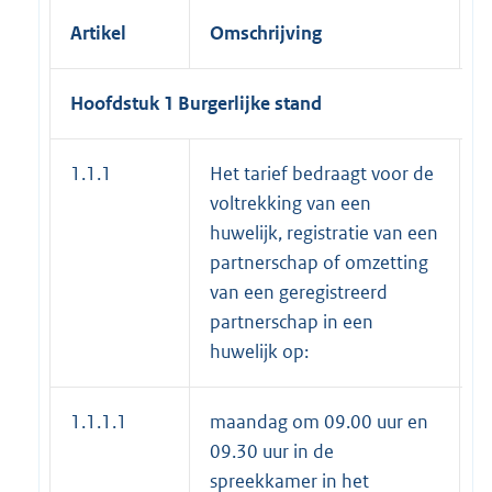
Artikel
Omschrijving
V
Hoofdstuk 1 Burgerlijke stand
1.1.1
Het tarief bedraagt voor de
voltrekking van een
huwelijk, registratie van een
partnerschap of omzetting
van een geregistreerd
partnerschap in een
huwelijk op:
1.1.1.1
maandag om 09.00 uur en
k
09.30 uur in de
spreekkamer in het