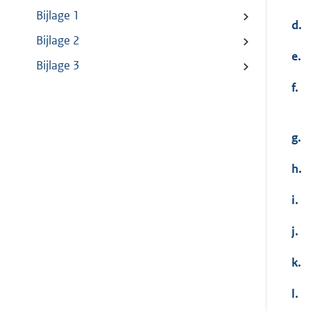
Bijlage 1
d.
Bijlage 2
e.
Bijlage 3
f.
g.
h.
i.
j.
k.
l.