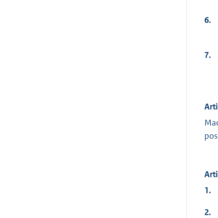
6.
7.
Art
Mac
pos
Art
1.
2.