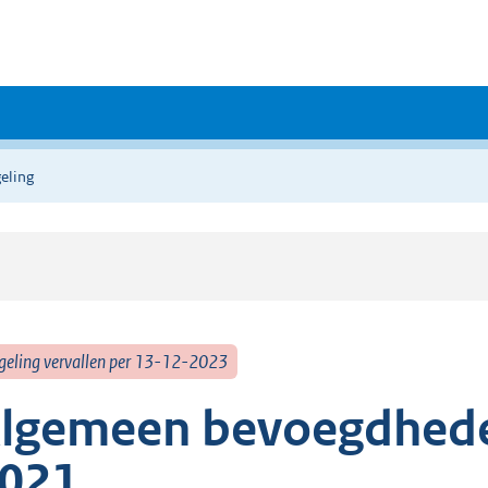
eling
geling vervallen per 13-12-2023
lgemeen bevoegdheden
021