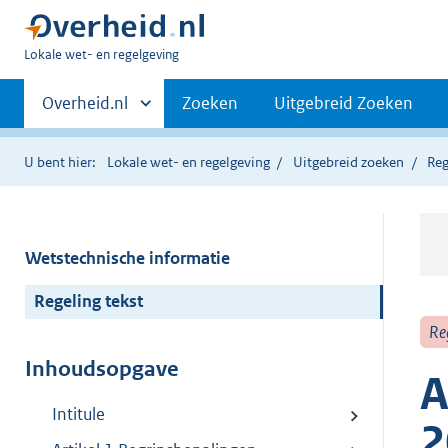
U
Lokale wet- en regelgeving
bent
Primaire
hier:
Andere
Overheid.nl
Zoeken
Uitgebreid Zoeken
sites
navigatie
binnen
U bent hier:
Lokale wet- en regelgeving
Uitgebreid zoeken
Reg
Wetstechnische informatie
Regeling tekst
Re
Inhoudsopgave
A
Intitule
2