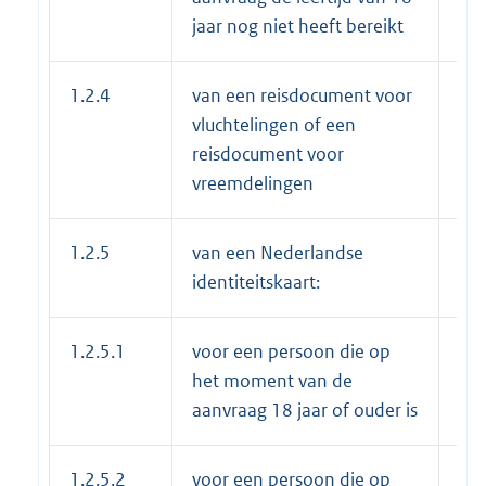
jaar nog niet heeft bereikt
1.2.4
van een reisdocument voor
€ 5
vluchtelingen of een
reisdocument voor
vreemdelingen
1.2.5
van een Nederlandse
identiteitskaart:
1.2.5.1
voor een persoon die op
€ 6
het moment van de
aanvraag 18 jaar of ouder is
1.2.5.2
voor een persoon die op
€ 3