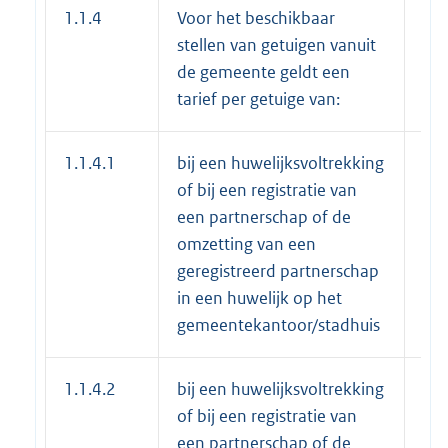
1.1.4
Voor het beschikbaar
stellen van getuigen vanuit
de gemeente geldt een
tarief per getuige van:
1.1.4.1
bij een huwelijksvoltrekking
€ 5
of bij een registratie van
een partnerschap of de
omzetting van een
geregistreerd partnerschap
in een huwelijk op het
gemeentekantoor/stadhuis
1.1.4.2
bij een huwelijksvoltrekking
€ 8
of bij een registratie van
een partnerschap of de