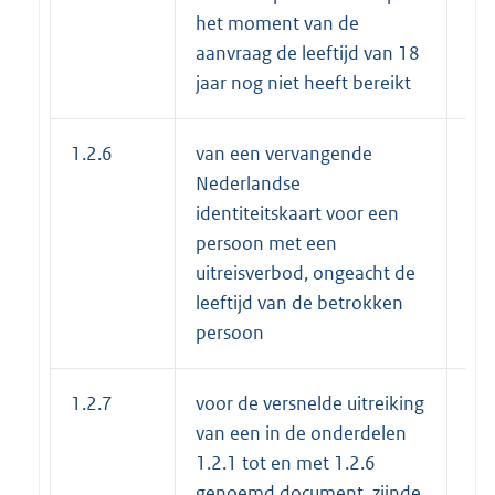
het moment van de
aanvraag de leeftijd van 18
jaar nog niet heeft bereikt
1.2.6
van een vervangende
€ 3
Nederlandse
identiteitskaart voor een
persoon met een
uitreisverbod, ongeacht de
leeftijd van de betrokken
persoon
1.2.7
voor de versnelde uitreiking
€ 5
van een in de onderdelen
1.2.1 tot en met 1.2.6
genoemd document, zijnde