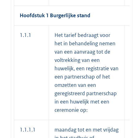
Hoofdstuk 1 Burgerlijke stand
1.1.1
Het tarief bedraagt voor
het in behandeling nemen
van een aanvraag tot de
voltrekking van een
huwelijk, een registratie van
een partnerschap of het
omzetten van een
geregistreerd partnerschap
in een huwelijk met een
ceremonie op:
1.1.1.1
maandag tot en met vrijdag
€ 
in het stadhuis of