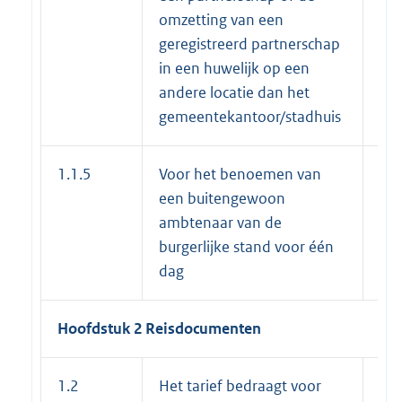
omzetting van een
geregistreerd partnerschap
in een huwelijk op een
andere locatie dan het
gemeentekantoor/stadhuis
1.1.5
Voor het benoemen van
€ 7
een buitengewoon
ambtenaar van de
burgerlijke stand voor één
dag
Hoofdstuk 2 Reisdocumenten
1.2
Het tarief bedraagt voor