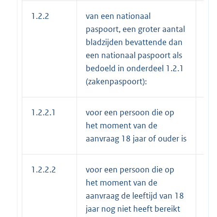
1.2.2
van een nationaal
paspoort, een groter aantal
bladzijden bevattende dan
een nationaal paspoort als
bedoeld in onderdeel 1.2.1
(zakenpaspoort):
1.2.2.1
voor een persoon die op
€ 7
het moment van de
aanvraag 18 jaar of ouder is
1.2.2.2
voor een persoon die op
€ 5
het moment van de
aanvraag de leeftijd van 18
jaar nog niet heeft bereikt