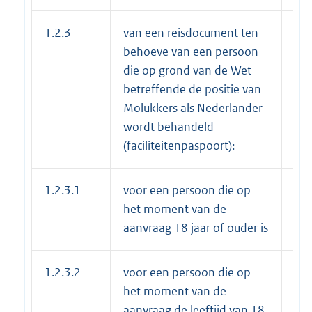
1.2.3
van een reisdocument ten
behoeve van een persoon
die op grond van de Wet
betreffende de positie van
Molukkers als Nederlander
wordt behandeld
(faciliteitenpaspoort):
1.2.3.1
voor een persoon die op
€ 7
het moment van de
aanvraag 18 jaar of ouder is
1.2.3.2
voor een persoon die op
€ 5
het moment van de
aanvraag de leeftijd van 18