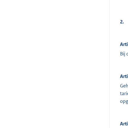
2.
Art
Bij
Art
Geh
tar
opg
Art