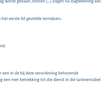
aag wordt gedaan, binnen […] dagen na dagtekening van
het eerste lid gestelde termijnen
.
end.
or een in de bij deze verordening behorende
een met betrekking tot die dienst in die tarieventabel