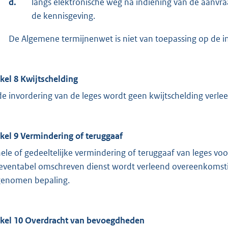
d.
langs elektronische weg na indiening van de aanvr
de kennisgeving.
De Algemene termijnenwet is niet van toepassing op de in 
ikel 8
Kwijtschelding
 de invordering van de leges wordt geen kwijtschelding verle
ikel 9
Vermindering of teruggaaf
ele of gedeeltelijke vermindering of teruggaaf van leges vo
ieventabel omschreven dienst wordt verleend overeenkomstig 
enomen bepaling.
ikel 10
Overdracht van bevoegdheden