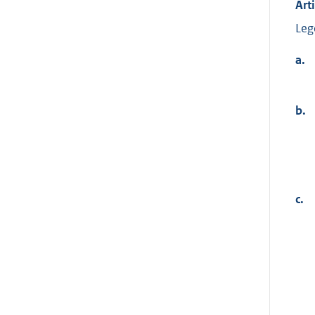
Art
Leg
a.
b.
c.