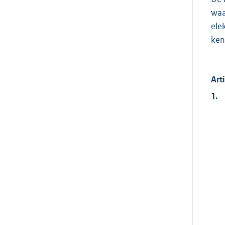
waa
ele
ken
Art
1.