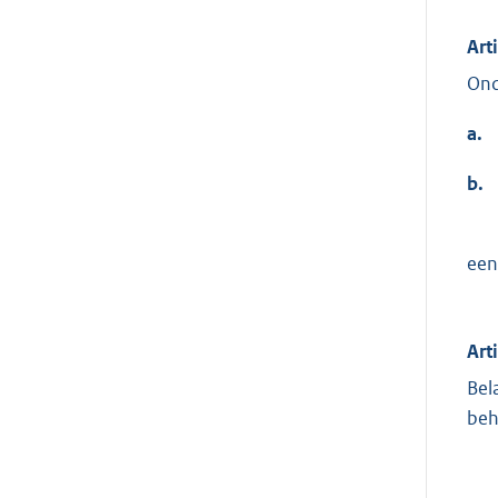
Art
Ond
a.
b.
een
Art
Bel
beh