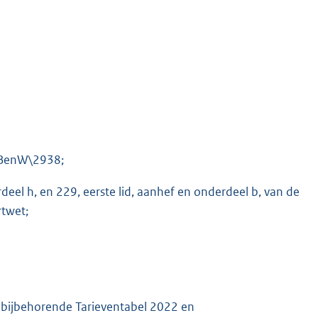
r BenW\2938;
deel h, en 229, eerste lid, aanhef en onderdeel b, van de
rtwet;
n bijbehorende Tarieventabel 2022 en