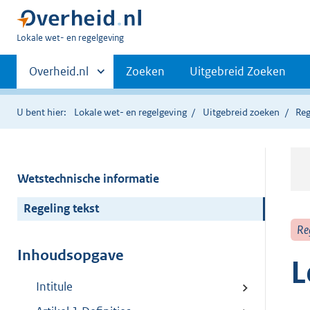
U
Lokale wet- en regelgeving
bent
Primaire
hier:
Andere
Overheid.nl
Zoeken
Uitgebreid Zoeken
sites
navigatie
binnen
U bent hier:
Lokale wet- en regelgeving
Uitgebreid zoeken
Reg
Wetstechnische informatie
Regeling tekst
Re
Inhoudsopgave
L
Intitule