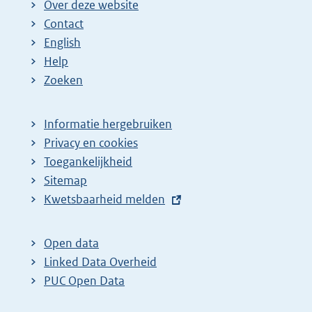
Over deze website
Contact
English
Help
Zoeken
Informatie hergebruiken
Privacy en cookies
Toegankelijkheid
Sitemap
E
Kwetsbaarheid melden
x
t
Open data
e
Linked Data Overheid
r
PUC Open Data
n
e