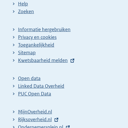
Help
Zoeken
Informatie hergebruiken
Privacy en cookies
Toegankelijkheid
Sitemap
E
Kwetsbaarheid melden
x
t
Open data
e
Linked Data Overheid
r
PUC Open Data
n
e
MijnOverheid.nl
l
E
Rijksoverheid.nl
i
x
E
Ondernemersplein.nl