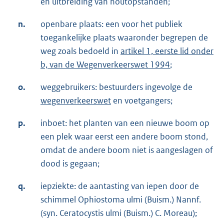
en uitbreiding van houtopstanden;
n.
openbare plaats: een voor het publiek
toegankelijke plaats waaronder begrepen de
weg zoals bedoeld in
artikel 1, eerste lid onder
b, van de Wegenverkeerswet 1994
;
o.
weggebruikers: bestuurders ingevolge de
wegenverkeerswet
en voetgangers;
p.
inboet: het planten van een nieuwe boom op
een plek waar eerst een andere boom stond,
omdat de andere boom niet is aangeslagen of
dood is gegaan;
q.
iepziekte: de aantasting van iepen door de
schimmel Ophiostoma ulmi (Buism.) Nannf.
(syn. Ceratocystis ulmi (Buism.) C. Moreau);