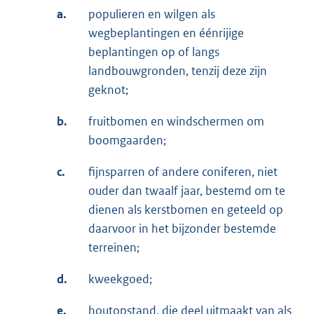
a.
populieren en wilgen als
wegbeplantingen en éénrijige
beplantingen op of langs
landbouwgronden, tenzij deze zijn
geknot;
b.
fruitbomen en windschermen om
boomgaarden;
c.
fijnsparren of andere coniferen, niet
ouder dan twaalf jaar, bestemd om te
dienen als kerstbomen en geteeld op
daarvoor in het bijzonder bestemde
terreinen;
d.
kweekgoed;
e.
houtopstand, die deel uitmaakt van als