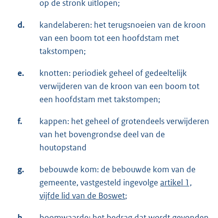
op de stronk uitlopen;
d.
kandelaberen: het terugsnoeien van de kroon
van een boom tot een hoofdstam met
takstompen;
e.
knotten: periodiek geheel of gedeeltelijk
verwijderen van de kroon van een boom tot
een hoofdstam met takstompen;
f.
kappen: het geheel of grotendeels verwijderen
van het bovengrondse deel van de
houtopstand
g.
bebouwde kom: de bebouwde kom van de
gemeente, vastgesteld ingevolge
artikel 1,
vijfde lid van de Boswet
;
h.
boomwaarde: het bedrag dat wordt gevonden