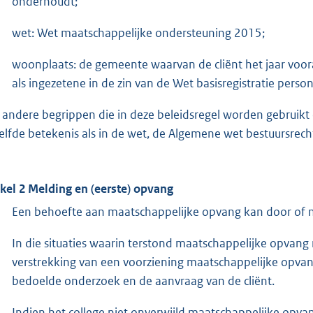
onderhoudt;
wet: Wet maatschappelijke ondersteuning 2015;
woonplaats: de gemeente waarvan de cliënt het jaar voor
als ingezetene in de zin van de Wet basisregistratie perso
e andere begrippen die in deze beleidsregel worden gebruik
elfde betekenis als in de wet, de Algemene wet bestuursrech
ikel 2 Melding en (eerste) opvang
Een behoefte aan maatschappelijke opvang kan door of n
In die situaties waarin terstond maatschappelijke opvang no
verstrekking van een voorziening maatschappelijke opvang
bedoelde onderzoek en de aanvraag van de cliënt.
Indien het college niet onverwijld maatschappelijke opvan