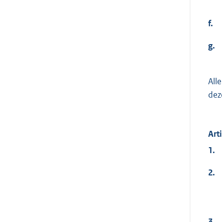
f.
g.
All
dez
Art
1.
2.
3.