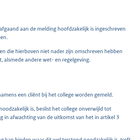
afgaand aan de melding hoofdzakelijk is ingeschreven
nen.
t en die hierboven niet nader zijn omschreven hebben
t, alsmede andere wet- en regelgeving.
amens een cliënt bij het college worden gemeld.
odzakelijk is, beslist het college onverwijld tot
 in afwachting van de uitkomst van het in artikel 3
g kan bieden waar dit wel terstond noodzakelijk is, treft