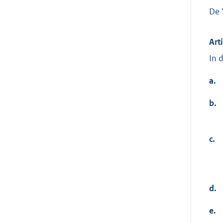
De 
Art
In 
a.
b.
c.
d.
e.