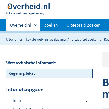
U
Lokale wet- en regelgeving
bent
Primaire
hier:
Andere
Overheid.nl
Zoeken
Uitgebreid Zoeken
sites
navigatie
binnen
U bent hier:
Lokale wet- en regelgeving
Uitgebreid zoeken
Reg
Wetstechnische informatie
Regeling tekst
B
Inhoudsopgave
m
Intitule