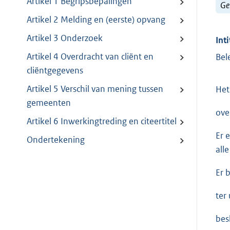
Artikel 1 Begripsbepalingen
Ge
Artikel 2 Melding en (eerste) opvang
Artikel 3 Onderzoek
Inti
Artikel 4 Overdracht van cliënt en
Bel
cliëntgegevens
Artikel 5 Verschil van mening tussen
Het
gemeenten
ove
Artikel 6 Inwerkingtreding en citeertitel
Er 
Ondertekening
all
Er 
ter
besl