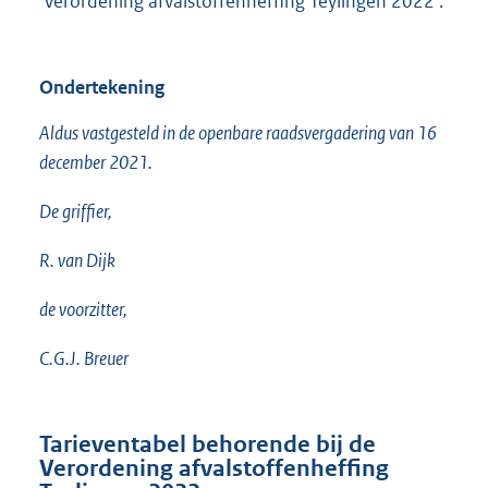
'Verordening afvalstoffenheffing Teylingen 2022'.
n
k
:
Ondertekening
Aldus vastgesteld in de openbare raadsvergadering van 16
december 2021.
De griffier,
R. van Dijk
de voorzitter,
C.G.J. Breuer
Tarieventabel behorende bij de
Verordening afvalstoffenheffing