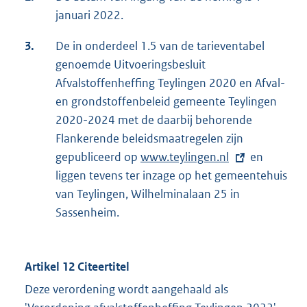
januari 2022.
3.
De in onderdeel 1.5 van de tarieventabel
genoemde Uitvoeringsbesluit
Afvalstoffenheffing Teylingen 2020 en Afval-
en grondstoffenbeleid gemeente Teylingen
2020-2024 met de daarbij behorende
Flankerende beleidsmaatregelen zijn
gepubliceerd op
E
www.teylingen.nl
en
liggen tevens ter inzage op het gemeentehuis
x
van Teylingen, Wilhelminalaan 25 in
t
Sassenheim.
e
r
n
Artikel 12 Citeertitel
e
l
Deze verordening wordt aangehaald als
i