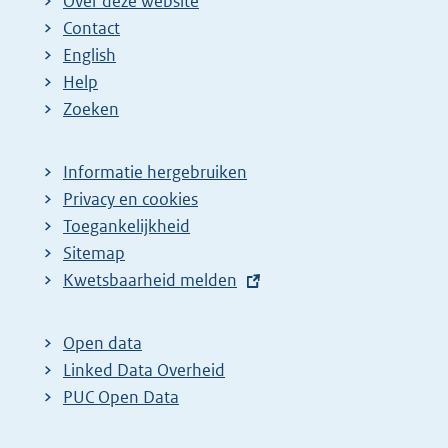
Over deze website
Contact
English
Help
Zoeken
Informatie hergebruiken
Privacy en cookies
Toegankelijkheid
Sitemap
E
Kwetsbaarheid melden
x
t
Open data
e
Linked Data Overheid
r
PUC Open Data
n
e