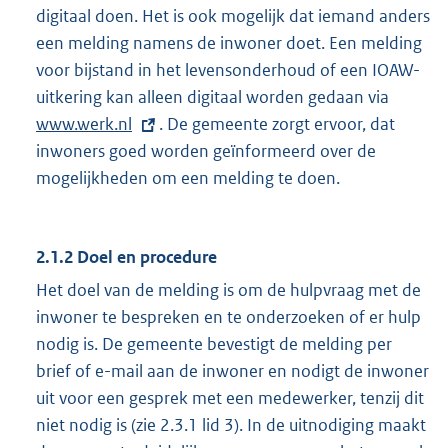
digitaal doen. Het is ook mogelijk dat iemand anders
een melding namens de inwoner doet. Een melding
voor bijstand in het levensonderhoud of een IOAW-
uitkering kan alleen digitaal worden gedaan via
E
www.werk.nl
. De gemeente zorgt ervoor, dat
x
inwoners goed worden geïnformeerd over de
t
mogelijkheden om een melding te doen.
e
r
n
2.1.2 Doel en procedure
e
l
Het doel van de melding is om de hulpvraag met de
i
inwoner te bespreken en te onderzoeken of er hulp
n
nodig is. De gemeente bevestigt de melding per
k
brief of e-mail aan de inwoner en nodigt de inwoner
:
uit voor een gesprek met een medewerker, tenzij dit
niet nodig is (zie 2.3.1 lid 3). In de uitnodiging maakt