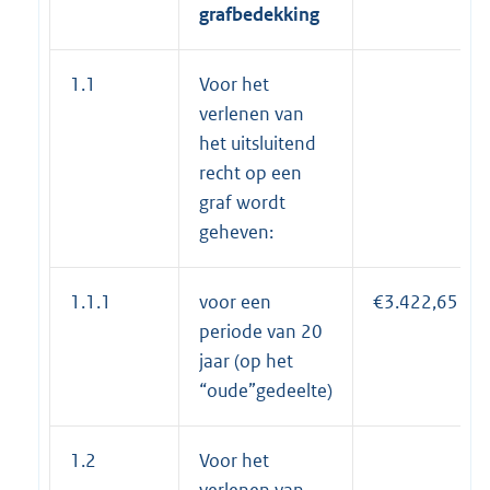
grafbedekking
1.1
Voor het
verlenen van
het uitsluitend
recht op een
graf wordt
geheven:
1.1.1
voor een
€3.422,65
periode van 20
jaar (op het
“oude”gedeelte)
1.2
Voor het
verlenen van