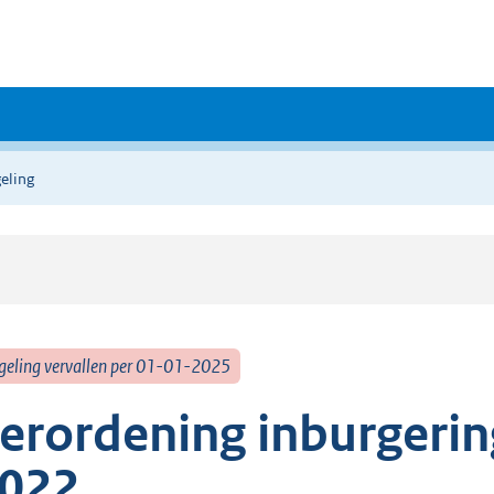
eling
geling vervallen per 01-01-2025
erordening inburgerin
022