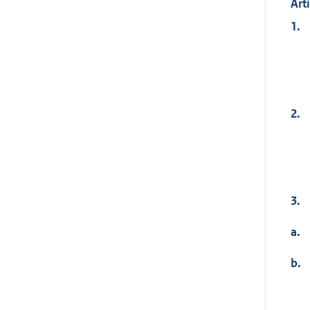
Art
1.
2.
3.
a.
b.