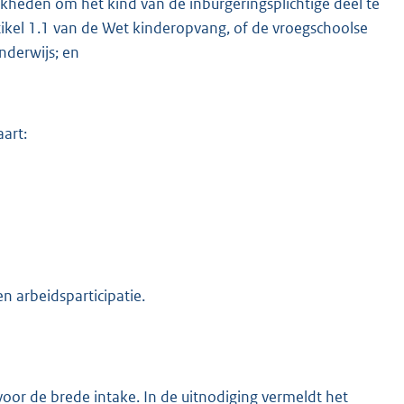
kheden om het kind van de inburgeringsplichtige deel te
tikel 1.1 van de Wet kinderopvang, of de vroegschoolse
nderwijs; en
aart:
n arbeidsparticipatie.
t voor de brede intake. In de uitnodiging vermeldt het