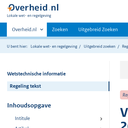
U
Lokale wet- en regelgeving
bent
Primaire
hier:
Andere
Overheid.nl
Zoeken
Uitgebreid Zoeken
sites
navigatie
binnen
U bent hier:
Lokale wet- en regelgeving
Uitgebreid zoeken
Reg
Wetstechnische informatie
Regeling tekst
Re
Inhoudsopgave
V
Intitule
2