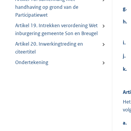
handhaving op grond van de
g.
Participatiewet
h.
Artikel 19. Intrekken verordening Wet
inburgering gemeente Son en Breugel
i.
Artikel 20. Inwerkingtreding en
citeertitel
j.
Ondertekening
k.
Art
Het
vol
a.