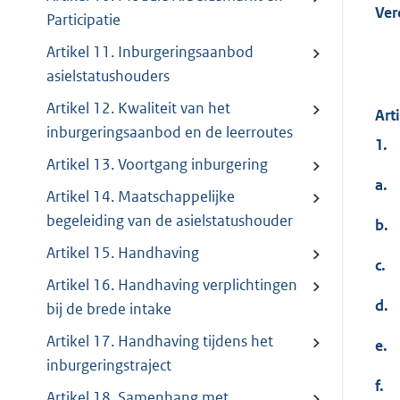
Ver
Participatie
Artikel 11. Inburgeringsaanbod
asielstatushouders
Artikel 12. Kwaliteit van het
Art
inburgeringsaanbod en de leerroutes
1.
Artikel 13. Voortgang inburgering
a.
Artikel 14. Maatschappelijke
begeleiding van de asielstatushouder
b.
Artikel 15. Handhaving
c.
Artikel 16. Handhaving verplichtingen
d.
bij de brede intake
Artikel 17. Handhaving tijdens het
e.
inburgeringstraject
f.
Artikel 18. Samenhang met