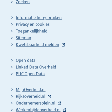
Zoeken
Informatie hergebruiken
Privacy en cookies
Toegankelijkheid
Sitemap
E
Kwetsbaarheid melden
x
t
Open data
e
Linked Data Overheid
r
PUC Open Data
n
e
MijnOverheid.nl
l
E
Rijksoverheid.nl
i
x
E
Ondernemersplein.nl
n
t
x
E
Werkenbijdeoverheid.nl
k