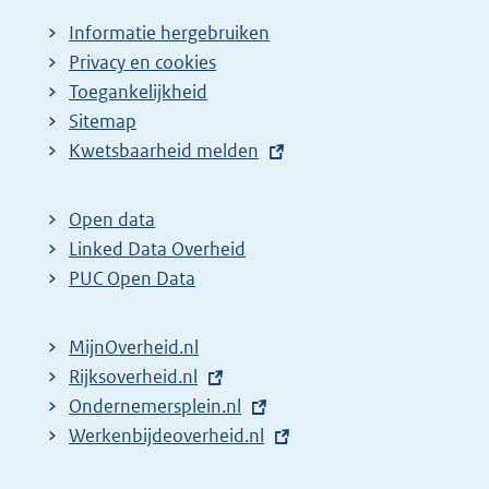
Informatie hergebruiken
Privacy en cookies
Toegankelijkheid
Sitemap
E
Kwetsbaarheid melden
x
t
Open data
e
Linked Data Overheid
r
PUC Open Data
n
e
MijnOverheid.nl
l
E
Rijksoverheid.nl
i
x
E
Ondernemersplein.nl
n
t
x
E
Werkenbijdeoverheid.nl
k
e
t
x
: